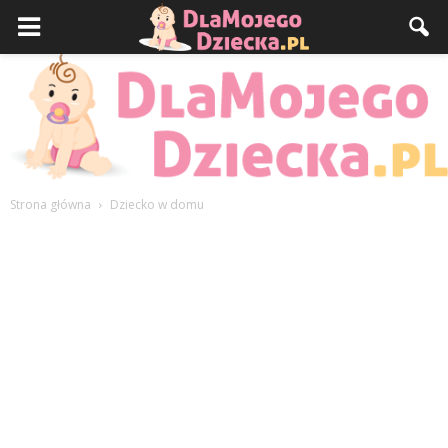
Strona główna
Dziecko w domu
DlaMojegoDziecka.pl