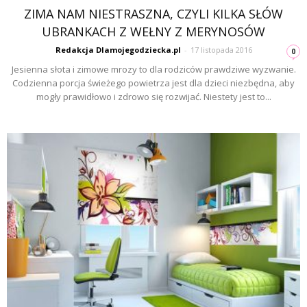
ZIMA NAM NIESTRASZNA, CZYLI KILKA SŁÓW
UBRANKACH Z WEŁNY Z MERYNOSÓW
Redakcja Dlamojegodziecka.pl
-
17 listopada 2016
0
Jesienna słota i zimowe mrozy to dla rodziców prawdziwe wyzwanie.
Codzienna porcja świeżego powietrza jest dla dzieci niezbędna, aby
mogły prawidłowo i zdrowo się rozwijać. Niestety jest to...