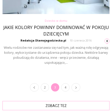
Dziecko w domu
JAKIE KOLORY POWINNY DOMINOWAĆ W POKOJU
DZIECIĘCYM
Redakcja Dlamojegodziecka.pl
-
10 czerwca 2016
0
Wielu rodziców nie zastanawia się nad tym, jak ważną rolę odgrywają
kolory, wykorzystane do urządzenia pokoju dziecka. Niektóre barwy
pobudzają do działania, inne - wręcz przeciwnie, działają
uspokajająco,...
2
3
4
ZOBACZ TEŻ