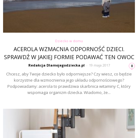
Dziecko w domu
ACEROLA WZMACNIA ODPORNOŚĆ DZIECI.
SPRAWDŹ W JAKIEJ FORMIE PODAWAĆ TEN OWOC
Redakcja Dlamojegodziecka.pl
-
19 maja 2017
0
Chcesz, aby Twoje dziecko było odporniejsze? Czy wiesz, co będzie
korzystne dla wzmocnienia jego układu odpornościowego?
Podpowiadamy: acerola to prawdziwa skarbnica witaminy C, który
wspomaga organizm dziecka. Wiadomo, że...