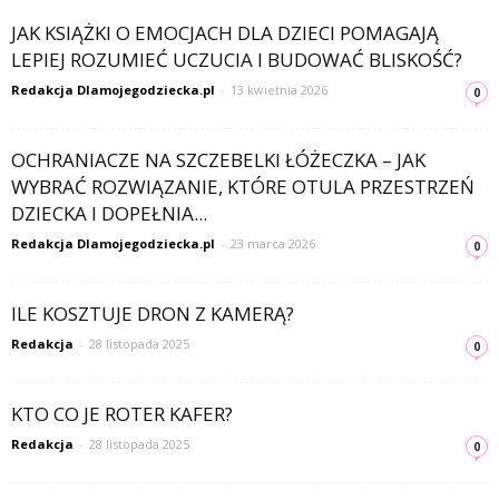
JAK KSIĄŻKI O EMOCJACH DLA DZIECI POMAGAJĄ
LEPIEJ ROZUMIEĆ UCZUCIA I BUDOWAĆ BLISKOŚĆ?
Redakcja Dlamojegodziecka.pl
-
13 kwietnia 2026
0
OCHRANIACZE NA SZCZEBELKI ŁÓŻECZKA – JAK
WYBRAĆ ROZWIĄZANIE, KTÓRE OTULA PRZESTRZEŃ
DZIECKA I DOPEŁNIA...
Redakcja Dlamojegodziecka.pl
-
23 marca 2026
0
ILE KOSZTUJE DRON Z KAMERĄ?
Redakcja
-
28 listopada 2025
0
KTO CO JE ROTER KAFER?
Redakcja
-
28 listopada 2025
0