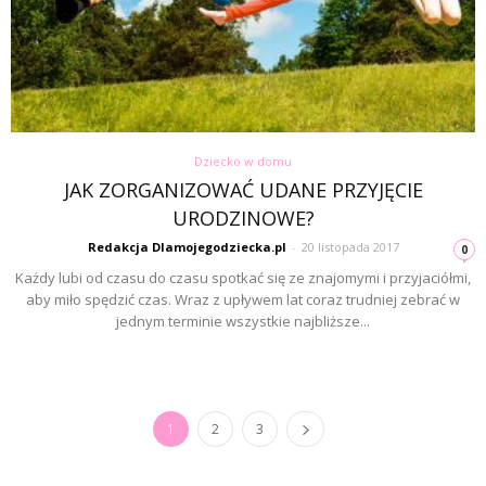
Dziecko w domu
JAK ZORGANIZOWAĆ UDANE PRZYJĘCIE
URODZINOWE?
Redakcja Dlamojegodziecka.pl
-
20 listopada 2017
0
Każdy lubi od czasu do czasu spotkać się ze znajomymi i przyjaciółmi,
aby miło spędzić czas. Wraz z upływem lat coraz trudniej zebrać w
jednym terminie wszystkie najbliższe...
1
2
3