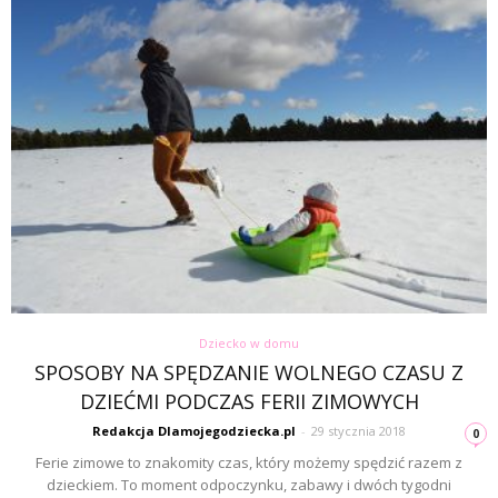
Dziecko w domu
SPOSOBY NA SPĘDZANIE WOLNEGO CZASU Z
DZIEĆMI PODCZAS FERII ZIMOWYCH
Redakcja Dlamojegodziecka.pl
-
29 stycznia 2018
0
Ferie zimowe to znakomity czas, który możemy spędzić razem z
dzieckiem. To moment odpoczynku, zabawy i dwóch tygodni