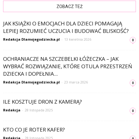
ZOBACZ TEŻ
JAK KSIĄŻKI O EMOCJACH DLA DZIECI POMAGAJĄ
LEPIEJ ROZUMIEĆ UCZUCIA I BUDOWAĆ BLISKOŚĆ?
Redakcja Dlamojegodziecka.pl
-
13 kwietnia 2026
0
OCHRANIACZE NA SZCZEBELKI ŁÓŻECZKA – JAK
WYBRAĆ ROZWIĄZANIE, KTÓRE OTULA PRZESTRZEŃ
DZIECKA I DOPEŁNIA...
Redakcja Dlamojegodziecka.pl
-
23 marca 2026
0
ILE KOSZTUJE DRON Z KAMERĄ?
Redakcja
-
28 listopada 2025
0
KTO CO JE ROTER KAFER?
Redakcja
-
28 listopada 2025
0