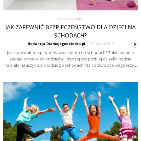
Dziecko w domu
JAK ZAPEWNIĆ BEZPIECZEŃSTWO DLA DZIECI NA
SCHODACH?
Redakcja Dlamojegodziecka.pl
-
23 marca 2017
0
Jak zapewnić bezpieczeństwo dziecku na schodach? Takie pytanie
zadaje sobie wielu rodziców. Prędzej czy później dziecko będzie
musiało nauczyć się chodzić po schodach. Na co zwrócić uwagę przy...