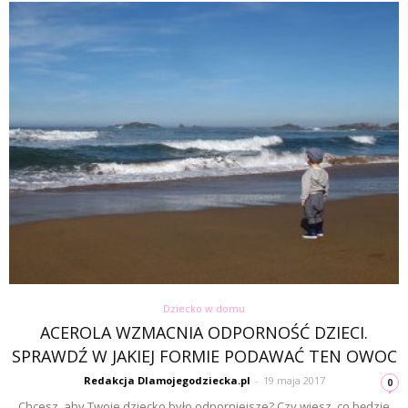
Dziecko w domu
ACEROLA WZMACNIA ODPORNOŚĆ DZIECI.
SPRAWDŹ W JAKIEJ FORMIE PODAWAĆ TEN OWOC
Redakcja Dlamojegodziecka.pl
-
19 maja 2017
0
Chcesz, aby Twoje dziecko było odporniejsze? Czy wiesz, co będzie