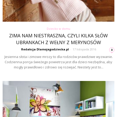
Dziecko w domu
ZIMA NAM NIESTRASZNA, CZYLI KILKA SŁÓW
UBRANKACH Z WEŁNY Z MERYNOSÓW
Redakcja Dlamojegodziecka.pl
-
17 listopada 2016
0
Jesienna słota i zimowe mrozy to dla rodziców prawdziwe wyzwanie.
Codzienna porcja świeżego powietrza jest dla dzieci niezbędna, aby
mogły prawidłowo i zdrowo się rozwijać. Niestety jest to...