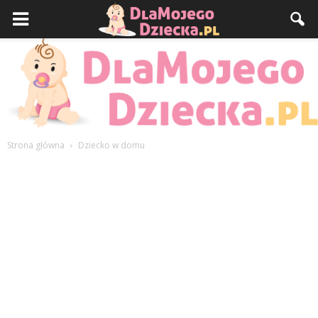
Strona główna
Dziecko w domu
DlaMojegoDziecka.pl