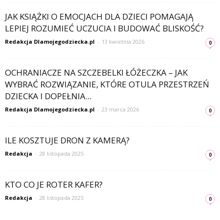
JAK KSIĄŻKI O EMOCJACH DLA DZIECI POMAGAJĄ
LEPIEJ ROZUMIEĆ UCZUCIA I BUDOWAĆ BLISKOŚĆ?
Redakcja Dlamojegodziecka.pl
-
13 kwietnia 2026
0
OCHRANIACZE NA SZCZEBELKI ŁÓŻECZKA – JAK
WYBRAĆ ROZWIĄZANIE, KTÓRE OTULA PRZESTRZEŃ
DZIECKA I DOPEŁNIA...
Redakcja Dlamojegodziecka.pl
-
23 marca 2026
0
ILE KOSZTUJE DRON Z KAMERĄ?
Redakcja
-
28 listopada 2025
0
KTO CO JE ROTER KAFER?
Redakcja
-
28 listopada 2025
0