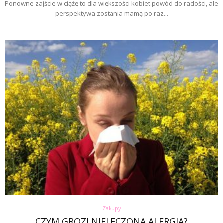
Ponowne zajście w ciążę to dla większości kobiet powód do radości, ale
perspektywa zostania mamą po raz...
Zakupy
CZYM GROZI NIELECZONA ALERGIA?