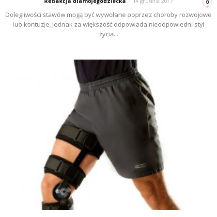
Redakcja dlamojegodziecka
-
14 grudnia 2017
0
Dolegliwości stawów mogą być wywołane poprzez choroby rozwojowe
lub kontuzje, jednak za większość odpowiada nieodpowiedni styl
życia...