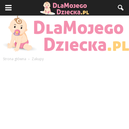
Strona główna
Zakupy
DlaMojegoDziecka.pl