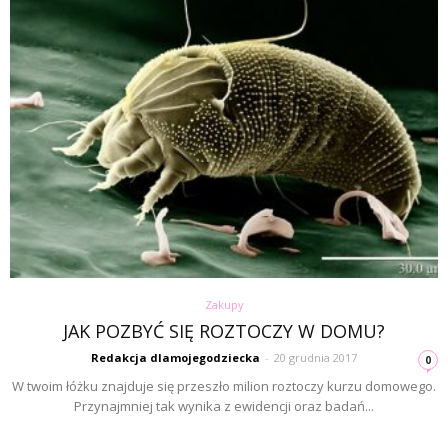
Zakupy
JAK POZBYĆ SIĘ ROZTOCZY W DOMU?
Redakcja dlamojegodziecka
-
20 grudnia 2017
0
W twoim łóżku znajduje się przeszło milion roztoczy kurzu domowego.
Przynajmniej tak wynika z ewidencji oraz badań...