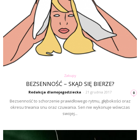
Zakupy
BEZSENNOŚĆ – SKĄD SIĘ BIERZE?
Redakcja dlamojegodziecka
-
21 grudnia 2017
0
Bezsenność to schorzenie prawidłowego rytmu, głębokości oraz
okresu trwania snu oraz czuwania. Sen nie wykonuje wówczas
swojej...