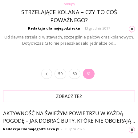
Zakupy
STRZELAJĄCE KOLANA – CZY TO COŚ
POWAŻNEGO?
Redakcja dlamojegodziecka
-
13 grudnia 2017
0
Od dawna strzela ci w stawach, szczególnie palców oraz kolanowych.
Dotychczas Ci to nie przeszkadzało, jednakże od...
59
60
61
ZOBACZ TEŻ
AKTYWNOŚĆ NA ŚWIEŻYM POWIETRZU W KAŻDĄ
POGODĘ – JAK DOBRAĆ BUTY, KTÓRE NIE OBCIERAJĄ...
Redakcja Dlamojegodziecka.pl
-
30 lipca 2026
0