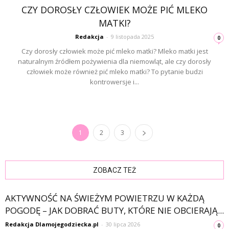
CZY DOROSŁY CZŁOWIEK MOŻE PIĆ MLEKO
MATKI?
Redakcja
-
9 listopada 2025
0
Czy dorosły człowiek może pić mleko matki? Mleko matki jest
naturalnym źródłem pożywienia dla niemowląt, ale czy dorosły
człowiek może również pić mleko matki? To pytanie budzi
kontrowersje i...
1
2
3
ZOBACZ TEŻ
AKTYWNOŚĆ NA ŚWIEŻYM POWIETRZU W KAŻDĄ
POGODĘ – JAK DOBRAĆ BUTY, KTÓRE NIE OBCIERAJĄ...
Redakcja Dlamojegodziecka.pl
-
30 lipca 2026
0