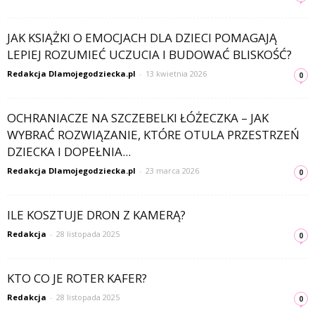
JAK KSIĄŻKI O EMOCJACH DLA DZIECI POMAGAJĄ
LEPIEJ ROZUMIEĆ UCZUCIA I BUDOWAĆ BLISKOŚĆ?
Redakcja Dlamojegodziecka.pl
-
13 kwietnia 2026
0
OCHRANIACZE NA SZCZEBELKI ŁÓŻECZKA – JAK
WYBRAĆ ROZWIĄZANIE, KTÓRE OTULA PRZESTRZEŃ
DZIECKA I DOPEŁNIA...
Redakcja Dlamojegodziecka.pl
-
23 marca 2026
0
ILE KOSZTUJE DRON Z KAMERĄ?
Redakcja
-
28 listopada 2025
0
KTO CO JE ROTER KAFER?
Redakcja
-
28 listopada 2025
0