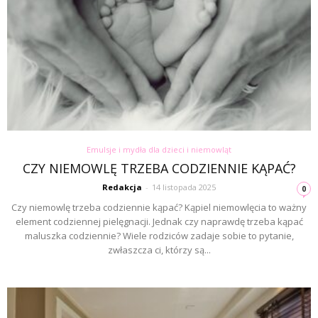
Emulsje i mydła dla dzieci i niemowląt
CZY NIEMOWLĘ TRZEBA CODZIENNIE KĄPAĆ?
Redakcja
-
14 listopada 2025
0
Czy niemowlę trzeba codziennie kąpać? Kąpiel niemowlęcia to ważny
element codziennej pielęgnacji. Jednak czy naprawdę trzeba kąpać
maluszka codziennie? Wiele rodziców zadaje sobie to pytanie,
zwłaszcza ci, którzy są...