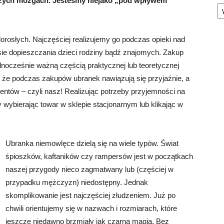
szych mózgach. Jesteśmy niejako „pod wpływem”
Ka
orosłych. Najczęściej realizujemy go podczas opieki nad
e dopieszczania dzieci rodziny bądź znajomych. Zakup
ednocześnie ważną częścią praktycznej lub teoretycznej
, że podczas zakupów ubranek nawiązują się przyjaźnie, a
ientów – czyli nasz! Realizując potrzeby przyjemności na
 wybierając towar w sklepie stacjonarnym lub klikając w
Ubranka niemowlęce dzielą się na wiele typów. Świat
śpioszków, kaftaników czy rampersów jest w początkach
naszej przygody nieco zagmatwany lub (częściej w
przypadku mężczyzn) niedostępny. Jednak
skomplikowanie jest najczęściej złudzeniem. Już po
chwili orientujemy się w nazwach i rozmiarach, które
jeszcze niedawno brzmiały jak czarna magia. Bez