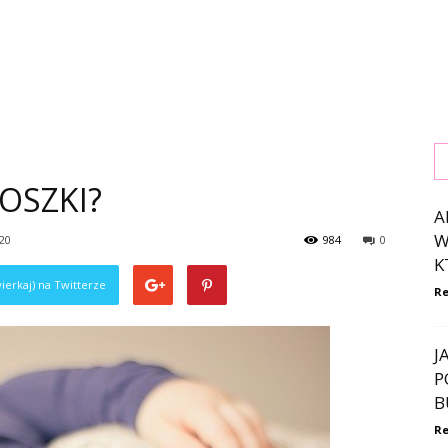
OSZKI?
A
W
020
984
0
K
ierkaj) na Twitterze
Re
J
P
B
Re