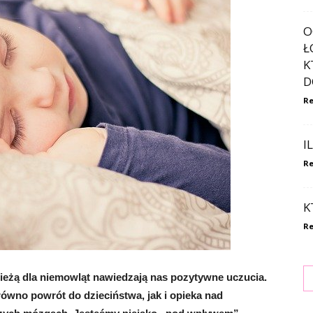
O
Ł
K
D
Re
I
Re
K
Re
ieżą dla niemowląt nawiedzają nas pozytywne uczucia.
równo powrót do dzieciństwa, jak i opieka nad