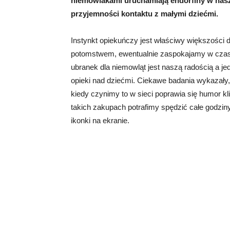
niemowlakami uruchamiają endorfiny w na
przyjemności kontaktu z małymi dziećmi.
Instynkt opiekuńczy jest właściwy większości d
potomstwem, ewentualnie zaspokajamy w czasi
ubranek dla niemowląt jest naszą radością a j
opieki nad dziećmi. Ciekawe badania wykazały
kiedy czynimy to w sieci poprawia się humor kl
takich zakupach potrafimy spędzić całe godziny
ikonki na ekranie.