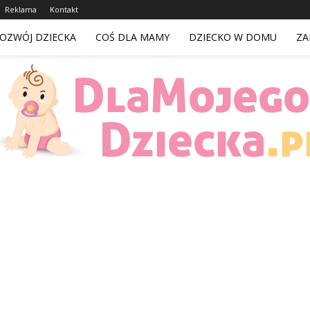
Reklama
Kontakt
OZWÓJ DZIECKA
COŚ DLA MAMY
DZIECKO W DOMU
ZA
DlaMojegoDziecka.pl