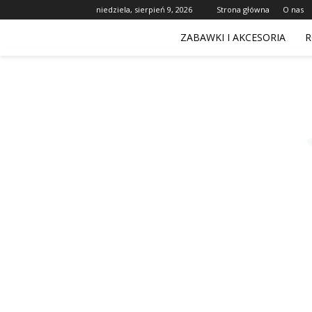
niedziela, sierpień 9, 2026
Strona główna
O nas
ZABAWKI I AKCESORIA
R