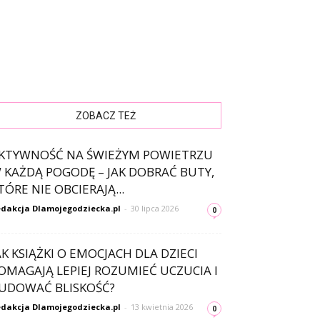
ZOBACZ TEŻ
KTYWNOŚĆ NA ŚWIEŻYM POWIETRZU
 KAŻDĄ POGODĘ – JAK DOBRAĆ BUTY,
TÓRE NIE OBCIERAJĄ...
dakcja Dlamojegodziecka.pl
-
30 lipca 2026
0
AK KSIĄŻKI O EMOCJACH DLA DZIECI
OMAGAJĄ LEPIEJ ROZUMIEĆ UCZUCIA I
UDOWAĆ BLISKOŚĆ?
dakcja Dlamojegodziecka.pl
-
13 kwietnia 2026
0