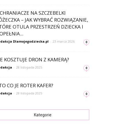
CHRANIACZE NA SZCZEBELKI
ÓŻECZKA – JAK WYBRAĆ ROZWIĄZANIE,
TÓRE OTULA PRZESTRZEŃ DZIECKA I
OPEŁNIA...
dakcja Dlamojegodziecka.pl
-
23 marca 2026
0
LE KOSZTUJE DRON Z KAMERĄ?
dakcja
-
28 listopada 2025
0
TO CO JE ROTER KAFER?
dakcja
-
28 listopada 2025
0
Kategorie