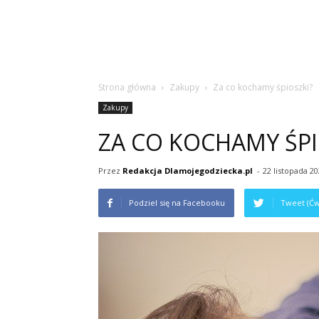
Strona główna
Zakupy
Za co kochamy śpioszki?
Zakupy
ZA CO KOCHAMY ŚPI
Przez
Redakcja Dlamojegodziecka.pl
-
22 listopada 2
Podziel się na Facebooku
Tweet (Ćw