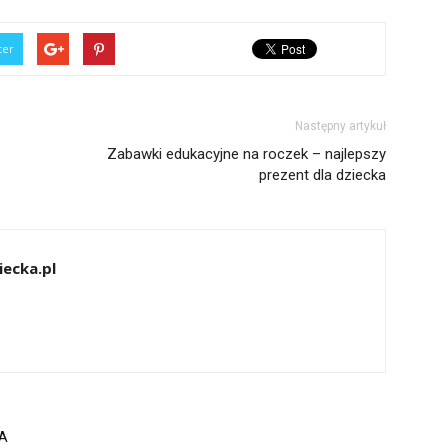
ter
Następny artykuł
Zabawki edukacyjne na roczek – najlepszy
prezent dla dziecka
ecka.pl
A