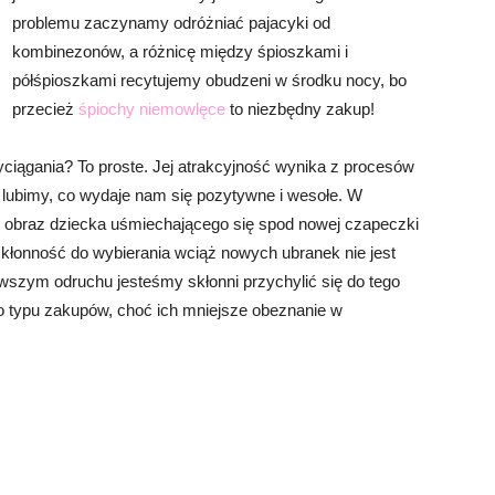
problemu zaczynamy odróżniać pajacyki od
kombinezonów, a różnicę między śpioszkami i
półśpioszkami recytujemy obudzeni w środku nocy, bo
przecież
śpiochy niemowlęce
to niezbędny zakup!
iągania? To proste. Jej atrakcyjność wynika z procesów
 lubimy, co wydaje nam się pozytywne i wesołe. W
 obraz dziecka uśmiechającego się spod nowej czapeczki
kłonność do wybierania wciąż nowych ubranek nie jest
wszym odruchu jesteśmy skłonni przychylić się do tego
o typu zakupów, choć ich mniejsze obeznanie w