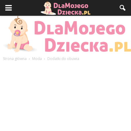
Strona główna
Moda
Dodatki do obuwia
DlaMojegoDziecka.pl