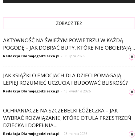
ZOBACZ TEŻ
AKTYWNOŚĆ NA ŚWIEŻYM POWIETRZU W KAŻDĄ
POGODĘ – JAK DOBRAĆ BUTY, KTÓRE NIE OBCIERAJĄ...
Redakcja Dlamojegodziecka.pl
-
30 lipca 2026
0
JAK KSIĄŻKI O EMOCJACH DLA DZIECI POMAGAJĄ
LEPIEJ ROZUMIEĆ UCZUCIA I BUDOWAĆ BLISKOŚĆ?
Redakcja Dlamojegodziecka.pl
-
13 kwietnia 2026
0
OCHRANIACZE NA SZCZEBELKI ŁÓŻECZKA – JAK
WYBRAĆ ROZWIĄZANIE, KTÓRE OTULA PRZESTRZEŃ
DZIECKA I DOPEŁNIA...
Redakcja Dlamojegodziecka.pl
-
23 marca 2026
0