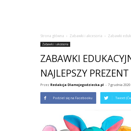
Strona główna
Zabawki i akcesoria
Zabawki eduka
Zabawki i akcesoria
ZABAWKI EDUKACYJN
NAJLEPSZY PREZENT
Przez
Redakcja Dlamojegodziecka.pl
-
7 grudnia 2020
Podziel się na Facebooku
Tweet (Ćw