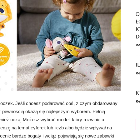
O
Ł
K
D
Re
I
Re
K
Re
 roczek. Jeśli chcesz podarować coś, z czym obdarowany
 z pewnością okażą się najlepszym wyborem. Pełnią
ównież uczą. Możesz wybrać model, który rozwinie u
dzę na temat cyferek lub liczb albo będzie wpływał na
ecnie bardzo bogaty i wciąż pojawiają się nowe zabawki