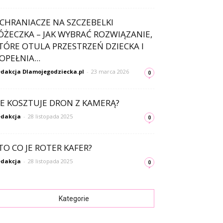
CHRANIACZE NA SZCZEBELKI
ÓŻECZKA – JAK WYBRAĆ ROZWIĄZANIE,
TÓRE OTULA PRZESTRZEŃ DZIECKA I
OPEŁNIA...
dakcja Dlamojegodziecka.pl
-
23 marca 2026
0
LE KOSZTUJE DRON Z KAMERĄ?
dakcja
-
28 listopada 2025
0
TO CO JE ROTER KAFER?
dakcja
-
28 listopada 2025
0
Kategorie