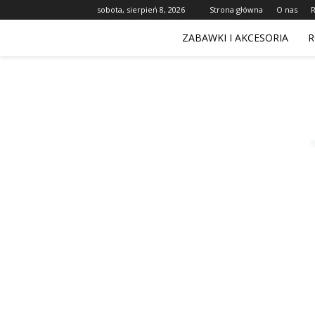
sobota, sierpień 8, 2026
Strona główna
O nas
ZABAWKI I AKCESORIA
R