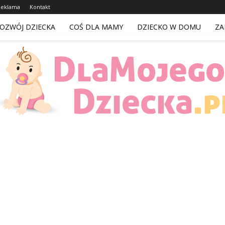
Reklama
Kontakt
OZWÓJ DZIECKA
COŚ DLA MAMY
DZIECKO W DOMU
ZA
DlaMojegoDziecka.pl