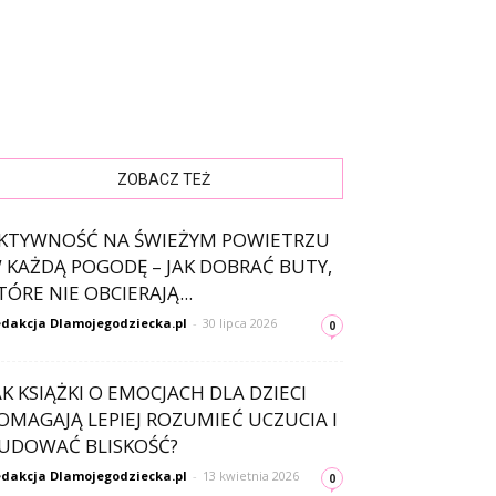
ZOBACZ TEŻ
KTYWNOŚĆ NA ŚWIEŻYM POWIETRZU
 KAŻDĄ POGODĘ – JAK DOBRAĆ BUTY,
TÓRE NIE OBCIERAJĄ...
dakcja Dlamojegodziecka.pl
-
30 lipca 2026
0
AK KSIĄŻKI O EMOCJACH DLA DZIECI
OMAGAJĄ LEPIEJ ROZUMIEĆ UCZUCIA I
UDOWAĆ BLISKOŚĆ?
dakcja Dlamojegodziecka.pl
-
13 kwietnia 2026
0