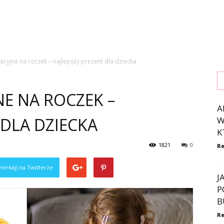
cyjne na roczek – najlepszy prezent dla dziecka
E NA ROCZEK –
A
 DLA DZIECKA
W
K
1821
0
Re
ierkaj) na Twitterze
J
P
B
Re