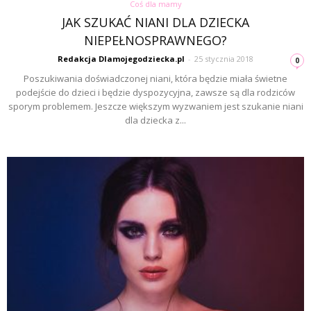
Coś dla mamy
JAK SZUKAĆ NIANI DLA DZIECKA
NIEPEŁNOSPRAWNEGO?
Redakcja Dlamojegodziecka.pl
-
25 stycznia 2018
0
Poszukiwania doświadczonej niani, która będzie miała świetne
podejście do dzieci i będzie dyspozycyjna, zawsze są dla rodziców
sporym problemem. Jeszcze większym wyzwaniem jest szukanie niani
dla dziecka z...