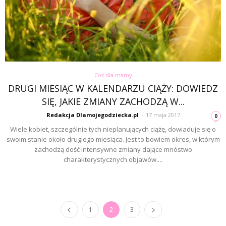
Coś dla mamy
DRUGI MIESIĄC W KALENDARZU CIĄŻY: DOWIEDZ
SIĘ, JAKIE ZMIANY ZACHODZĄ W...
Redakcja Dlamojegodziecka.pl
-
17 maja 2017
0
Wiele kobiet, szczególnie tych nieplanujących ciążę, dowiaduje się o
swoim stanie około drugiego miesiąca. Jest to bowiem okres, w którym
zachodzą dość intensywne zmiany dające mnóstwo
charakterystycznych objawów....
1
2
3