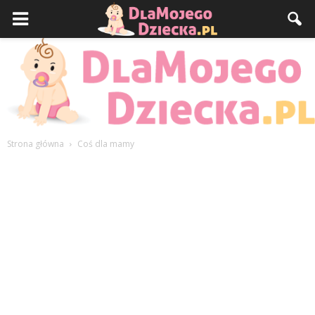
Strona główna
Coś dla mamy
DlaMojegoDziecka.pl