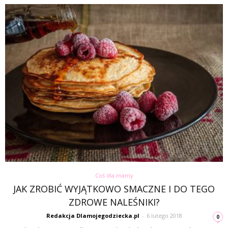
Coś dla mamy
JAK ZROBIĆ WYJĄTKOWO SMACZNE I DO TEGO
ZDROWE NALEŚNIKI?
Redakcja Dlamojegodziecka.pl
-
6 lutego 2018
0