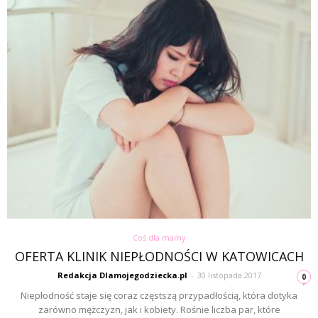
Coś dla mamy
OFERTA KLINIK NIEPŁODNOŚCI W KATOWICACH
Redakcja Dlamojegodziecka.pl
-
30 listopada 2017
0
Niepłodność staje się coraz częstszą przypadłością, która dotyka
zarówno mężczyzn, jak i kobiety. Rośnie liczba par, które