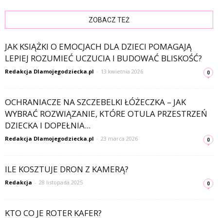
ZOBACZ TEŻ
JAK KSIĄŻKI O EMOCJACH DLA DZIECI POMAGAJĄ
LEPIEJ ROZUMIEĆ UCZUCIA I BUDOWAĆ BLISKOŚĆ?
Redakcja Dlamojegodziecka.pl
-
13 kwietnia 2026
0
OCHRANIACZE NA SZCZEBELKI ŁÓŻECZKA – JAK
WYBRAĆ ROZWIĄZANIE, KTÓRE OTULA PRZESTRZEŃ
DZIECKA I DOPEŁNIA...
Redakcja Dlamojegodziecka.pl
-
23 marca 2026
0
ILE KOSZTUJE DRON Z KAMERĄ?
Redakcja
-
28 listopada 2025
0
KTO CO JE ROTER KAFER?