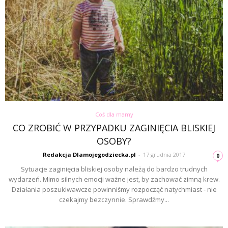
Coś dla mamy
CO ZROBIĆ W PRZYPADKU ZAGINIĘCIA BLISKIEJ
OSOBY?
Redakcja Dlamojegodziecka.pl
-
17 grudnia 2017
0
Sytuacje zaginięcia bliskiej osoby należą do bardzo trudnych
wydarzeń. Mimo silnych emocji ważne jest, by zachować zimną krew.
Działania poszukiwawcze powinniśmy rozpocząć natychmiast - nie
czekajmy bezczynnie. Sprawdźmy...