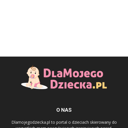
O NAS
Dlamojegodziecka.pl to portal o dzieciach skierowany do