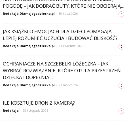
POGODĘ – JAK DOBRAĆ BUTY, KTÓRE NIE OBCIERAJĄ...
Redakcja Dlamojegodziecka.pl
-
30 lipca 2026
0
JAK KSIĄŻKI O EMOCJACH DLA DZIECI POMAGAJĄ
LEPIEJ ROZUMIEĆ UCZUCIA I BUDOWAĆ BLISKOŚĆ?
Redakcja Dlamojegodziecka.pl
-
13 kwietnia 2026
0
OCHRANIACZE NA SZCZEBELKI ŁÓŻECZKA – JAK
WYBRAĆ ROZWIĄZANIE, KTÓRE OTULA PRZESTRZEŃ
DZIECKA I DOPEŁNIA...
Redakcja Dlamojegodziecka.pl
-
23 marca 2026
0
ILE KOSZTUJE DRON Z KAMERĄ?
Redakcja
-
28 listopada 2025
0