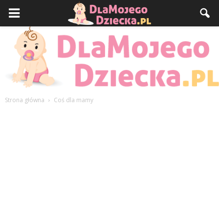
Strona główna
Coś dla mamy
DlaMojegoDziecka.pl