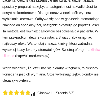
pacjenta. Otóż lekarz przepisuje mu kuracje, gdzie nakłada
specjalny preparat na zęby, a następnie nosi nakładki. Jest to
dosyć niekomfortowe. Dlatego coraz więcej osób wybiera
wybielanie laserowe. Odbywa się ono w gabinecie stomatologa.
Nakłada on specjalny żel, następnie aktywuje go poprzez laser.
Ta metoda jest również całkowicie bezbolesna dla pacjenta. W
tym przypadku należy skorzystać z 3 wizyt, aby osiągnąć
najlepszy efekt. Warto tutaj znaleźć klinikę, która zatrudnia
wysokiej klasy lekarzy stomatologów. Świetną ofertę ma
klinika
Ultimed
(http://ultimed.com.pl/).
Warto wiedzieć, że jeżeli ma się plomby w zębach, to niekiedy
konieczna jest ich wymiana. Otóż wybielając zęby, plomby nie
ulegają wybieleniu.
[Głosów:1 Średnia:5/5]