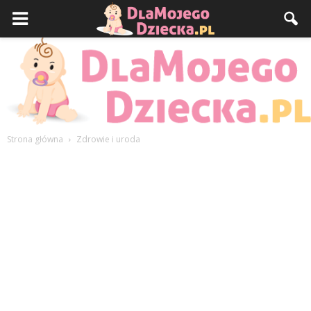
Strona główna
Zdrowie i uroda
DlaMojegoDziecka.pl