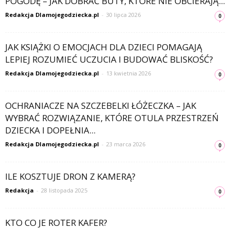
POGODĘ – JAK DOBRAĆ BUTY, KTÓRE NIE OBCIERAJĄ...
Redakcja Dlamojegodziecka.pl
-
30 lipca 2026
0
JAK KSIĄŻKI O EMOCJACH DLA DZIECI POMAGAJĄ
LEPIEJ ROZUMIEĆ UCZUCIA I BUDOWAĆ BLISKOŚĆ?
Redakcja Dlamojegodziecka.pl
-
13 kwietnia 2026
0
OCHRANIACZE NA SZCZEBELKI ŁÓŻECZKA – JAK
WYBRAĆ ROZWIĄZANIE, KTÓRE OTULA PRZESTRZEŃ
DZIECKA I DOPEŁNIA...
Redakcja Dlamojegodziecka.pl
-
23 marca 2026
0
ILE KOSZTUJE DRON Z KAMERĄ?
Redakcja
-
28 listopada 2025
0
KTO CO JE ROTER KAFER?