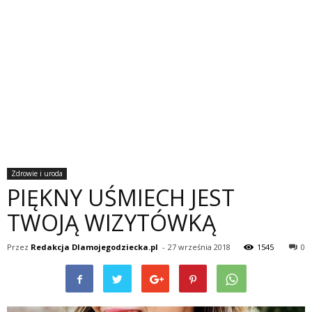
Zdrowie i uroda
PIĘKNY UŚMIECH JEST
TWOJĄ WIZYTÓWKĄ
Przez
Redakcja Dlamojegodziecka.pl
-
27 września 2018
1545
0