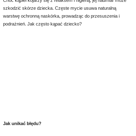
Choć kąpiel kojarzy się z relaksem i higieną, jej nadmiar może
szkodzić skórze dziecka. Częste mycie usuwa naturalną
warstwę ochronną naskórka, prowadząc do przesuszenia i
podrażnień. Jak często kąpać dziecko?
Jak unikać błędu?