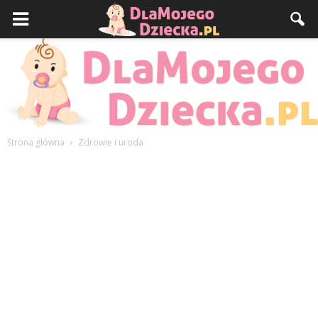
Strona główna
Zdrowie i uroda
DlaMojegoDziecka.pl