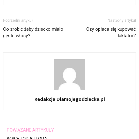
Poprzedni artykuł
Następny artykuł
Co zrobić żeby dziecko miało
Czy opłaca się kupować
gęste włosy?
laktator?
Redakcja Dlamojegodziecka.pl
POWIĄZANE ARTYKUŁY
WIĘCEJ OD AUTORA