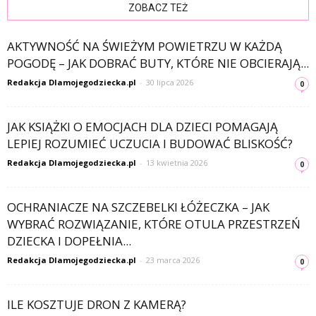
ZOBACZ TEŻ
AKTYWNOŚĆ NA ŚWIEŻYM POWIETRZU W KAŻDĄ
POGODĘ – JAK DOBRAĆ BUTY, KTÓRE NIE OBCIERAJĄ...
Redakcja Dlamojegodziecka.pl
-
30 lipca 2026
0
JAK KSIĄŻKI O EMOCJACH DLA DZIECI POMAGAJĄ
LEPIEJ ROZUMIEĆ UCZUCIA I BUDOWAĆ BLISKOŚĆ?
Redakcja Dlamojegodziecka.pl
-
13 kwietnia 2026
0
OCHRANIACZE NA SZCZEBELKI ŁÓŻECZKA – JAK
WYBRAĆ ROZWIĄZANIE, KTÓRE OTULA PRZESTRZEŃ
DZIECKA I DOPEŁNIA...
Redakcja Dlamojegodziecka.pl
-
23 marca 2026
0
ILE KOSZTUJE DRON Z KAMERĄ?