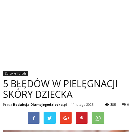
Zdrowie i uroda
5 BŁĘDÓW W PIELĘGNACJI
SKÓRY DZIECKA
Przez
Redakcja Dlamojegodziecka.pl
-
11 lutego 2025
385
0