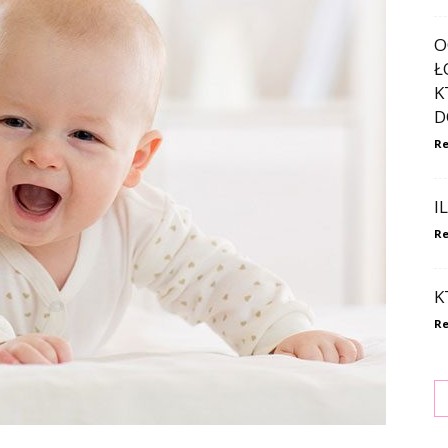
O
Ł
K
D
Re
I
Re
K
Re