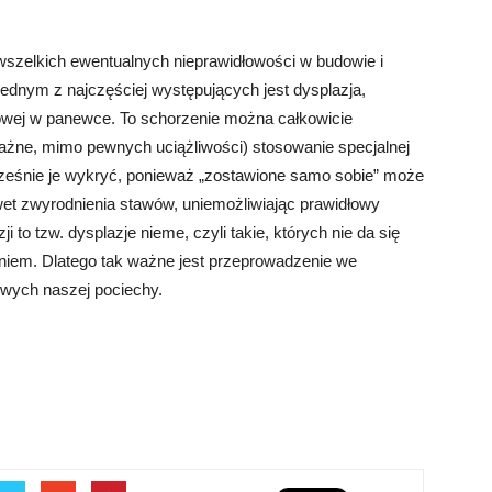
 wszelkich ewentualnych nieprawidłowości w budowie i
dnym z najczęściej występujących jest dysplazja,
owej w panewce. To schorzenie można całkowicie
żne, mimo pewnych uciążliwości) stosowanie specjalnej
cześnie je wykryć, ponieważ „zostawione samo sobie” może
wet zwyrodnienia stawów, uniemożliwiając prawidłowy
 to tzw. dysplazje nieme, czyli takie, których nie da się
em. Dlatego tak ważne jest przeprowadzenie we
wych naszej pociechy.