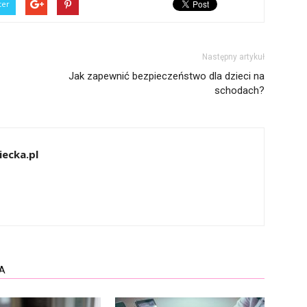
ter
Następny artykuł
Jak zapewnić bezpieczeństwo dla dzieci na
schodach?
ecka.pl
A