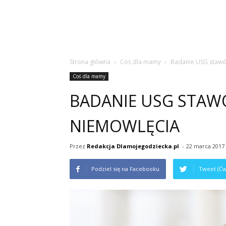
Strona główna
Coś dla mamy
Badanie USG stawó
Coś dla mamy
BADANIE USG STA
NIEMOWLĘCIA
Przez
Redakcja Dlamojegodziecka.pl
-
22 marca 2017
Podziel się na Facebooku
Tweet (Ćw