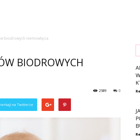
w biodrowych niemowlęcia
WÓW BIODROWYCH
A
W
K
2589
0
Re
ierkaj) na Twitterze
J
P
B
Re