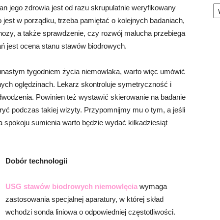
Ka
an jego zdrowia jest od razu skrupulatnie weryfikowany
 jest w porządku, trzeba pamiętać o kolejnych badaniach,
nozy, a także sprawdzenie, czy rozwój malucha przebiega
ń jest ocena stanu stawów biodrowych.
unastym tygodniem życia niemowlaka, warto więc umówić
nych oględzinach. Lekarz skontroluje symetryczność i
odwodzenia. Powinien też wystawić skierowanie na badanie
ć podczas takiej wizyty. Przypomnijmy mu o tym, a jeśli
 spokoju sumienia warto będzie wydać kilkadziesiąt
Dobór technologii
USG stawów biodrowych niemowlęcia
wymaga
zastosowania specjalnej aparatury, w której skład
wchodzi sonda liniowa o odpowiedniej częstotliwości.