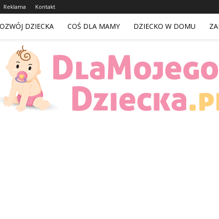
Reklama
Kontakt
OZWÓJ DZIECKA
COŚ DLA MAMY
DZIECKO W DOMU
ZA
DlaMojegoDziecka.pl