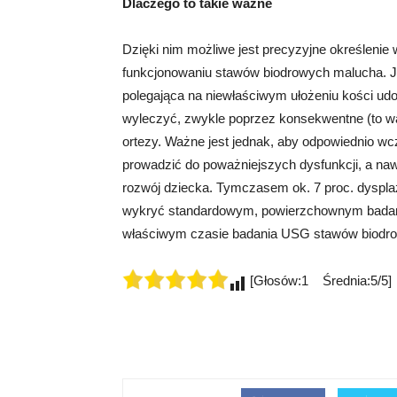
Dlaczego to takie ważne
Dzięki nim możliwe jest precyzyjne określenie
funkcjonowaniu stawów biodrowych malucha. Je
polegająca na niewłaściwym ułożeniu kości ud
wyleczyć, zwykle poprzez konsekwentne (to wa
ortezy. Ważne jest jednak, aby odpowiednio w
prowadzić do poważniejszych dysfunkcji, a na
rozwój dziecka. Tymczasem ok. 7 proc. dysplazji
wykryć standardowym, powierzchownym badani
właściwym czasie badania USG stawów biodro
[Głosów:1 Średnia:5/5]