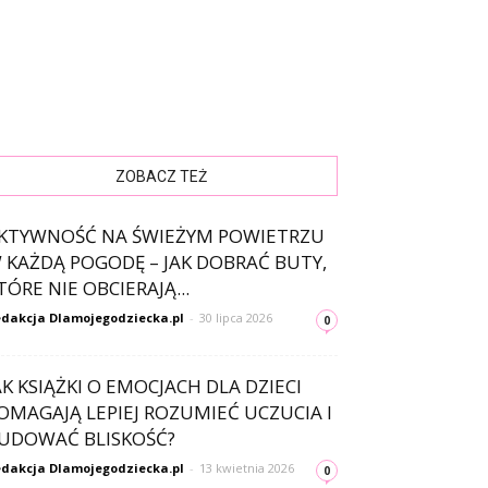
ZOBACZ TEŻ
KTYWNOŚĆ NA ŚWIEŻYM POWIETRZU
 KAŻDĄ POGODĘ – JAK DOBRAĆ BUTY,
TÓRE NIE OBCIERAJĄ...
dakcja Dlamojegodziecka.pl
-
30 lipca 2026
0
AK KSIĄŻKI O EMOCJACH DLA DZIECI
OMAGAJĄ LEPIEJ ROZUMIEĆ UCZUCIA I
UDOWAĆ BLISKOŚĆ?
dakcja Dlamojegodziecka.pl
-
13 kwietnia 2026
0