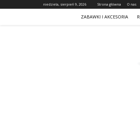
niedziela, sierpień 9, 2026
Strona główna
O nas
ZABAWKI I AKCESORIA
R