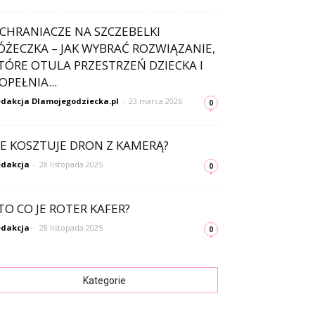
CHRANIACZE NA SZCZEBELKI
ÓŻECZKA – JAK WYBRAĆ ROZWIĄZANIE,
TÓRE OTULA PRZESTRZEŃ DZIECKA I
OPEŁNIA...
dakcja Dlamojegodziecka.pl
-
23 marca 2026
0
LE KOSZTUJE DRON Z KAMERĄ?
dakcja
-
28 listopada 2025
0
TO CO JE ROTER KAFER?
dakcja
-
28 listopada 2025
0
Kategorie