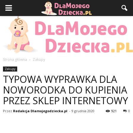
Strona główna
Zakupy
DlaMojegoDziecka.pl
Zakupy
TYPOWA WYPRAWKA DLA
NOWORODKA DO KUPIENIA
PRZEZ SKLEP INTERNETOWY
Przez
Redakcja Dlamojegodziecka.pl
-
9 grudnia 2020
921
0