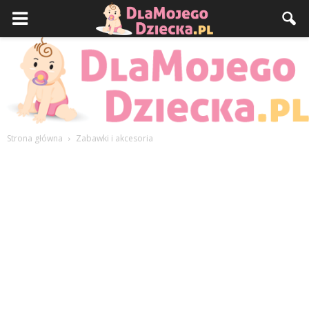
Strona główna
Zabawki i akcesoria
DlaMojegoDziecka.pl