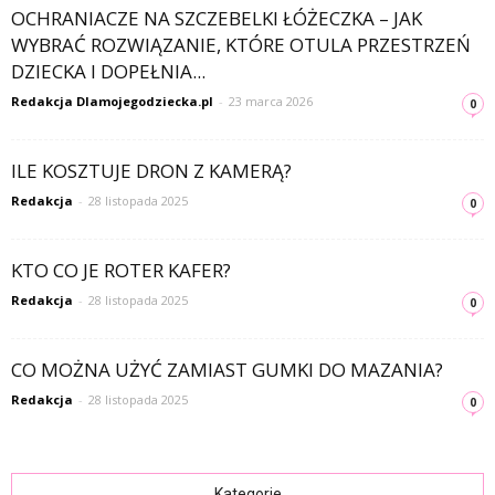
OCHRANIACZE NA SZCZEBELKI ŁÓŻECZKA – JAK
WYBRAĆ ROZWIĄZANIE, KTÓRE OTULA PRZESTRZEŃ
DZIECKA I DOPEŁNIA...
Redakcja Dlamojegodziecka.pl
-
23 marca 2026
0
ILE KOSZTUJE DRON Z KAMERĄ?
Redakcja
-
28 listopada 2025
0
KTO CO JE ROTER KAFER?
Redakcja
-
28 listopada 2025
0
CO MOŻNA UŻYĆ ZAMIAST GUMKI DO MAZANIA?
Redakcja
-
28 listopada 2025
0
Kategorie