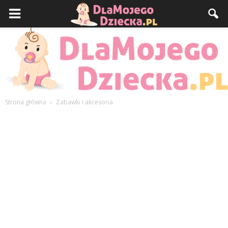
Strona główna
Zabawki i akcesoria
DlaMojegoDziecka.pl