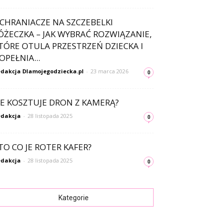
CHRANIACZE NA SZCZEBELKI
ÓŻECZKA – JAK WYBRAĆ ROZWIĄZANIE,
TÓRE OTULA PRZESTRZEŃ DZIECKA I
OPEŁNIA...
dakcja Dlamojegodziecka.pl
-
23 marca 2026
0
LE KOSZTUJE DRON Z KAMERĄ?
dakcja
-
28 listopada 2025
0
TO CO JE ROTER KAFER?
dakcja
-
28 listopada 2025
0
Kategorie