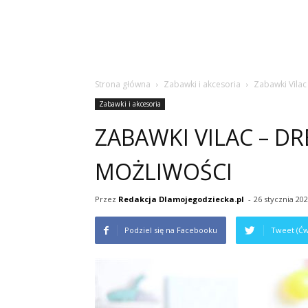
Strona główna
Zabawki i akcesoria
Zabawki Vilac
Zabawki i akcesoria
ZABAWKI VILAC – 
MOŻLIWOŚCI
Przez
Redakcja Dlamojegodziecka.pl
-
26 stycznia 20
Podziel się na Facebooku
Tweet (Ćw