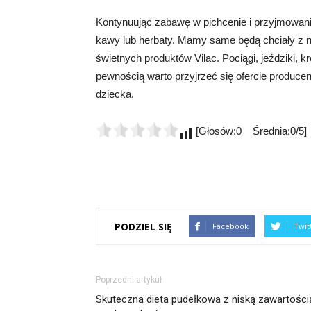
Kontynuując zabawę w pichcenie i przyjmowani
kawy lub herbaty. Mamy same będą chciały z ni
świetnych produktów Vilac. Pociągi, jeździki, kr
pewnością warto przyjrzeć się ofercie produc
dziecka.
[Głosów:0 Średnia:0/5]
PODZIEL SIĘ
Facebook
Twit
Poprzedni artykuł
Skuteczna dieta pudełkowa z niską zawartości