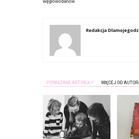
węglowodanów
Redakcja Dlamojegodzi
POWIĄZANE ARTYKUŁY
WIĘCEJ OD AUTOR