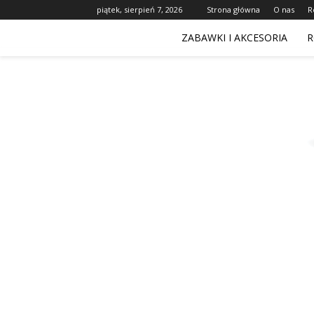
piątek, sierpień 7, 2026
Strona główna
O nas
R
ZABAWKI I AKCESORIA
R