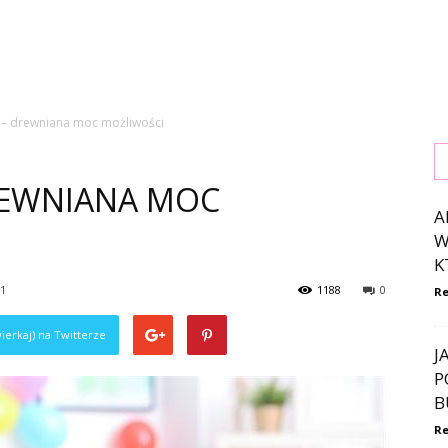
 – drewniana moc możliwości
DREWNIANA MOC
A
W
K
21
1188
0
Re
ierkaj) na Twitterze
J
P
B
Re