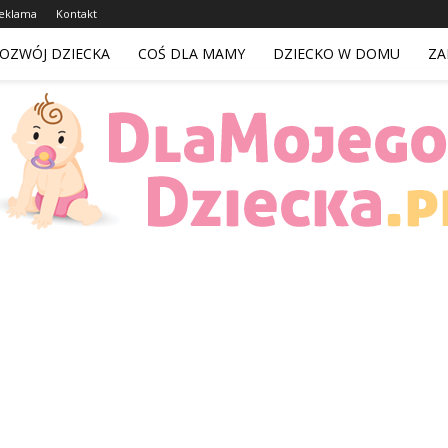
eklama
Kontakt
OZWÓJ DZIECKA
COŚ DLA MAMY
DZIECKO W DOMU
ZA
DlaMojegoDziecka.pl