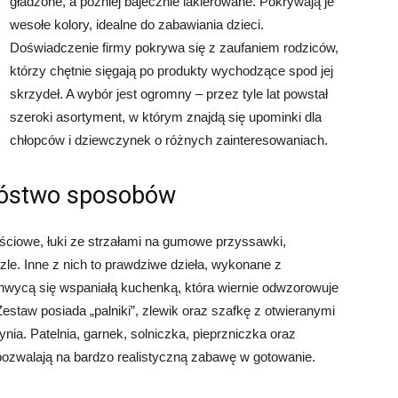
gładzone, a później bajecznie lakierowane. Pokrywają je
wesołe kolory, idealne do zabawiania dzieci.
Doświadczenie firmy pokrywa się z zaufaniem rodziców,
którzy chętnie sięgają po produkty wychodzące spod jej
skrzydeł. A wybór jest ogromny – przez tyle lat powstał
szeroki asortyment, w którym znajdą się upominki dla
chłopców i dziewczynek o różnych zainteresowaniach.
nóstwo sposobów
ościowe, łuki ze strzałami na gumowe przyssawki,
zzle. Inne z nich to prawdziwe dzieła, wykonane z
hwycą się wspaniałą kuchenką, która wiernie odwzorowuje
estaw posiada „palniki”, zlewik oraz szafkę z otwieranymi
ynia. Patelnia, garnek, solniczka, pieprzniczka oraz
pozwalają na bardzo realistyczną zabawę w gotowanie.