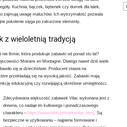
Ka
zegóły. Kuchnia, bączek, bębenek czy domek dla lalek.
ługo zajmują uwagę maluchów. Ich wytrzymałość pozwala
ejne pokolenie sięga po zakurzone elementy.
 z wieloletnią tradycją
i nie firmie, która produkuje zabawki od ponad stu lat?
ejscowości Moirans en Montagne. Dlatego nawet dziś wiele
awiło się w dzieciństwie. Producent stawia na
które przekładają się na wysoką jakość. Zabawki mają
funkcję edukacyjną czy rozwijającą określone umiejętności.
Zdecydowana większość zabawek Vilac wykonana jest z
drewna, co nadaje im kultowego i ponadczasowego
charakteru –
https://www.tublu.pl/marki/vilac.html
. Są
bezpieczne w użytkowaniu – najpierw formowane i