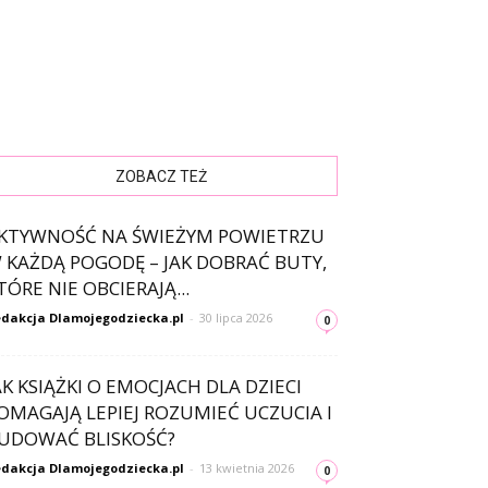
ZOBACZ TEŻ
KTYWNOŚĆ NA ŚWIEŻYM POWIETRZU
 KAŻDĄ POGODĘ – JAK DOBRAĆ BUTY,
TÓRE NIE OBCIERAJĄ...
dakcja Dlamojegodziecka.pl
-
30 lipca 2026
0
AK KSIĄŻKI O EMOCJACH DLA DZIECI
OMAGAJĄ LEPIEJ ROZUMIEĆ UCZUCIA I
UDOWAĆ BLISKOŚĆ?
dakcja Dlamojegodziecka.pl
-
13 kwietnia 2026
0