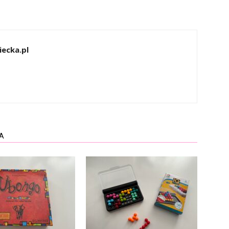
ecka.pl
A