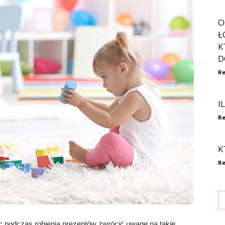
O
Ł
K
D
Re
I
Re
K
Re
c podczas robienia prezentów zwrócić uwagę na takie