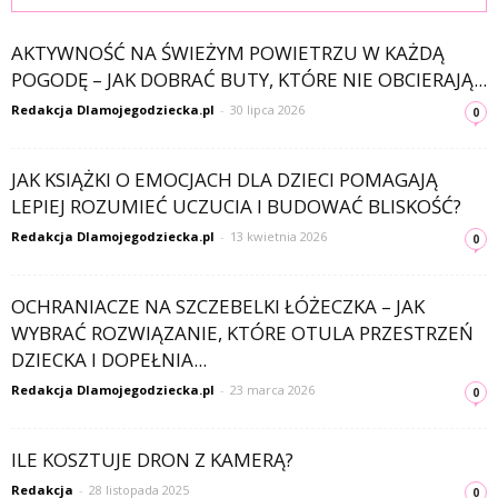
AKTYWNOŚĆ NA ŚWIEŻYM POWIETRZU W KAŻDĄ
POGODĘ – JAK DOBRAĆ BUTY, KTÓRE NIE OBCIERAJĄ...
Redakcja Dlamojegodziecka.pl
-
30 lipca 2026
0
JAK KSIĄŻKI O EMOCJACH DLA DZIECI POMAGAJĄ
LEPIEJ ROZUMIEĆ UCZUCIA I BUDOWAĆ BLISKOŚĆ?
Redakcja Dlamojegodziecka.pl
-
13 kwietnia 2026
0
OCHRANIACZE NA SZCZEBELKI ŁÓŻECZKA – JAK
WYBRAĆ ROZWIĄZANIE, KTÓRE OTULA PRZESTRZEŃ
DZIECKA I DOPEŁNIA...
Redakcja Dlamojegodziecka.pl
-
23 marca 2026
0
ILE KOSZTUJE DRON Z KAMERĄ?
Redakcja
-
28 listopada 2025
0