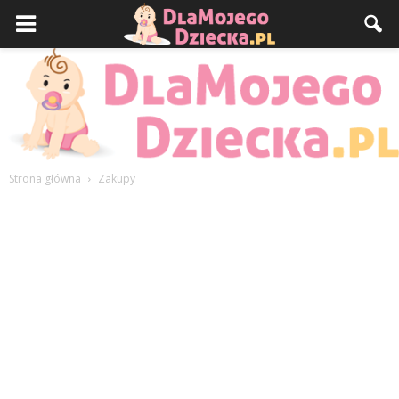
Strona główna
Zakupy
DlaMojegoDziecka.pl