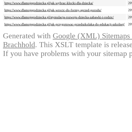
https://www.dlamojegodziecka.pl/jak-wybrac-klocki-dla-dziecka/
2
https://www.dlamojegodziecka.pl/jak-wrocic-do-formy-sprzed-porodu/
2
https://www.dlamojegodziecka.pl/stymulacja-rozwoju-dziecka-zabawki-i-rodzic/
2
https://www.dlamojegodziecka.pl/jak-przygotowac-przedszkolaka-do-edukacji-szkolnej/
2
Generated with
Google (XML) Sitemaps G
Brachhold
. This XSLT template is releas
If you have problems with your sitemap p