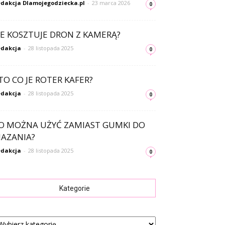
dakcja Dlamojegodziecka.pl
-
23 marca 2026
0
LE KOSZTUJE DRON Z KAMERĄ?
dakcja
-
28 listopada 2025
0
TO CO JE ROTER KAFER?
dakcja
-
28 listopada 2025
0
O MOŻNA UŻYĆ ZAMIAST GUMKI DO
AZANIA?
dakcja
-
28 listopada 2025
0
Kategorie
tegorie