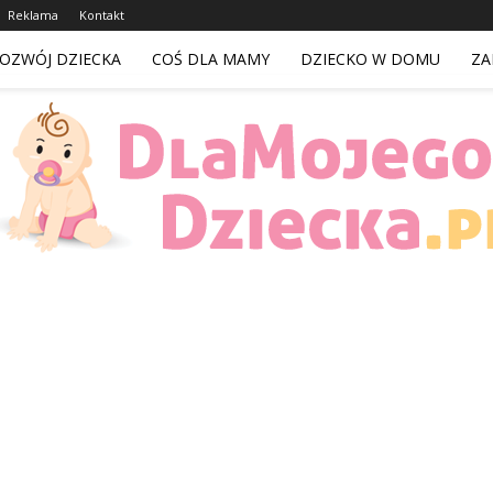
Reklama
Kontakt
OZWÓJ DZIECKA
COŚ DLA MAMY
DZIECKO W DOMU
ZA
DlaMojegoDziecka.pl