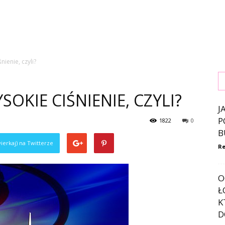
ienie, czyli?
OKIE CIŚNIENIE, CZYLI?
J
P
1822
0
B
ierkaj) na Twitterze
Re
O
Ł
K
D