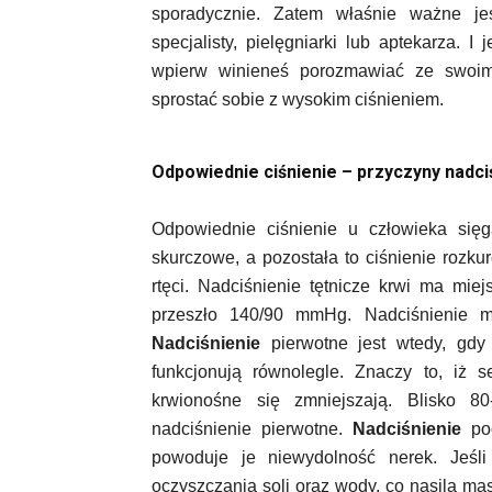
sporadycznie. Zatem właśnie ważne jes
specjalisty, pielęgniarki lub aptekarza. I
wpierw winieneś porozmawiać ze swoim s
sprostać sobie z wysokim ciśnieniem.
Odpowiednie ciśnienie – przyczyny nadci
Odpowiednie ciśnienie u człowieka się
skurczowe, a pozostała to ciśnienie rozku
rtęci. Nadciśnienie tętnicze krwi ma miej
przeszło 140/90 mmHg. Nadciśnienie 
Nadciśnienie
pierwotne jest wtedy, gdy 
funkcjonują równolegle. Znaczy to, iż 
krwionośne się zmniejszają. Blisko 8
nadciśnienie pierwotne.
Nadciśnienie
poc
powoduje je niewydolność nerek. Jeśli
oczyszczania soli oraz wody, co nasila mas