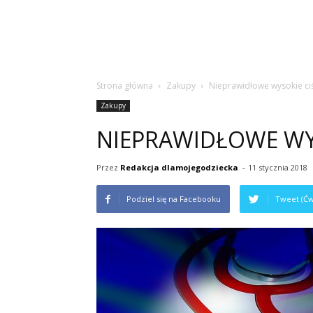
Strona główna
Zakupy
Nieprawidłowe wysokie ciśn
Zakupy
NIEPRAWIDŁOWE WYS
Przez
Redakcja dlamojegodziecka
-
11 stycznia 2018
Podziel się na Facebooku
Tweet (Ćw