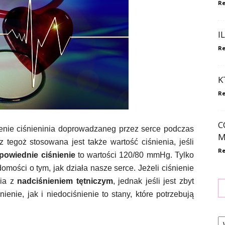
Re
I
Re
K
Re
C
zenie ciśnieninia doprowadzaneg przez serce podczas
M
tegoż stosowana jest także wartość ciśnienia, jeśli
Re
owiednie ciśnienie
to wartości 120/80 mmHg. Tylko
domości o tym, jak działa nasze serce. Jeżeli ciśnienie
ia z
nadciśnieniem tętniczym
, jednak jeśli jest zbyt
ienie, jak i niedociśnienie to stany, które potrzebują
Ka