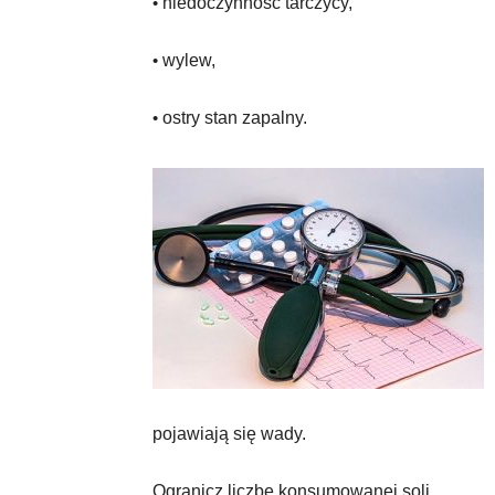
•
niedoczynność tarczycy,
•
wylew,
•
ostry stan zapalny.
pojawiają się wady.
Ogranicz liczbę konsumowanej soli