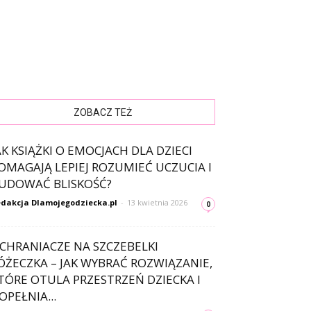
ZOBACZ TEŻ
AK KSIĄŻKI O EMOCJACH DLA DZIECI
OMAGAJĄ LEPIEJ ROZUMIEĆ UCZUCIA I
UDOWAĆ BLISKOŚĆ?
dakcja Dlamojegodziecka.pl
-
13 kwietnia 2026
0
CHRANIACZE NA SZCZEBELKI
ÓŻECZKA – JAK WYBRAĆ ROZWIĄZANIE,
TÓRE OTULA PRZESTRZEŃ DZIECKA I
OPEŁNIA...