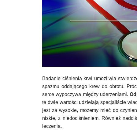
Badanie ciśnienia krwi umożliwia stwierd
spazmu oddającego krew do obrotu. Prócz 
serce wypoczywa między uderzeniami.
Odp
te dwie wartości udzielają specjaliście wia
jest za wysokie, możemy mieć do czynien
niskie, z niedociśnieniem. Również nadciśn
leczenia.