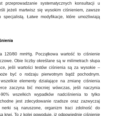
t przeprowadzanie systematycznych konsultacji u
 jeśli jeżeli martwisz się wysokim ciśnieniem, zawsze
pecjalistą. Łatwe modyfikacje, które umożliwiają
śnienia
ga 120/80 mmHg. Początkowa wartość to ciśnienie
rczowe. Obie liczby określane są w milimetrach słupa
sce, jeśli wartości testów ciśnienia są za wysokie –
może być o rodzaju pierwotnym bądź pochodnym.
wszelkie elementy działające na zmianę ciśnienia
serce zaczyna bić mocniej wówczas, jeśli naczynia
0-90% wszelkich wypadków nadciśnienia to tylko
hodne jest zdecydowanie rzadsze oraz zazwyczaj
 nerki są naruszone, organizm traci zdolność do
a krwi. To z kolei powoduje, iż odpowiednie ciśnienie