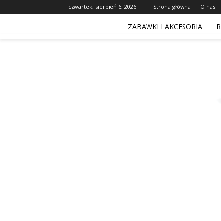
czwartek, sierpień 6, 2026
Strona główna
O nas
ZABAWKI I AKCESORIA
R