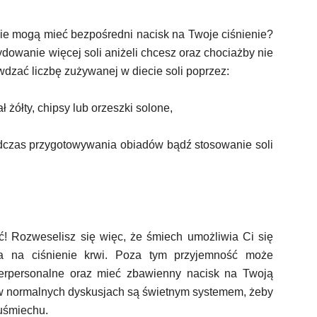
ecie mogą mieć bezpośredni nacisk na Twoje ciśnienie?
dowanie więcej soli aniżeli chcesz oraz chociażby nie
dzać liczbę zużywanej w diecie soli poprzez:
ł żółty, chipsy lub orzeszki solone,
podczas przygotowywania obiadów bądź stosowanie soli
 Rozweselisz się więc, że śmiech umożliwia Ci się
ała na ciśnienie krwi. Poza tym przyjemność może
terpersonalne oraz mieć zbawienny nacisk na Twoją
y w normalnych dyskusjach są świetnym systemem, żeby
uśmiechu.