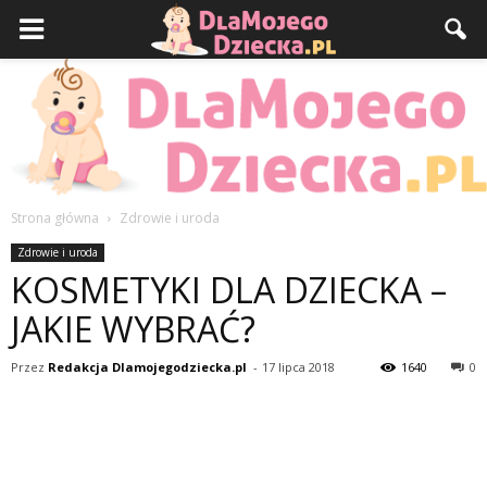
Strona główna
Zdrowie i uroda
DlaMojegoDziecka.pl
Zdrowie i uroda
KOSMETYKI DLA DZIECKA –
JAKIE WYBRAĆ?
Przez
Redakcja Dlamojegodziecka.pl
-
17 lipca 2018
1640
0