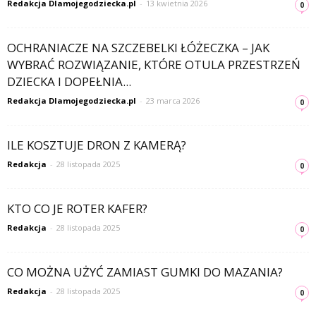
Redakcja Dlamojegodziecka.pl
-
13 kwietnia 2026
0
OCHRANIACZE NA SZCZEBELKI ŁÓŻECZKA – JAK
WYBRAĆ ROZWIĄZANIE, KTÓRE OTULA PRZESTRZEŃ
DZIECKA I DOPEŁNIA...
Redakcja Dlamojegodziecka.pl
-
23 marca 2026
0
ILE KOSZTUJE DRON Z KAMERĄ?
Redakcja
-
28 listopada 2025
0
KTO CO JE ROTER KAFER?
Redakcja
-
28 listopada 2025
0
CO MOŻNA UŻYĆ ZAMIAST GUMKI DO MAZANIA?
Redakcja
-
28 listopada 2025
0