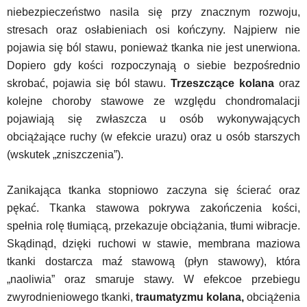
niebezpieczeństwo nasila się przy znacznym rozwoju,
stresach oraz osłabieniach osi kończyny. Najpierw nie
pojawia się ból stawu, ponieważ tkanka nie jest unerwiona.
Dopiero gdy kości rozpoczynają o siebie bezpośrednio
skrobać, pojawia się ból stawu.
Trzeszczące kolana
oraz
kolejne choroby stawowe ze względu chondromalacji
pojawiają się zwłaszcza u osób wykonywających
obciążające ruchy (w efekcie urazu) oraz u osób starszych
(wskutek „zniszczenia”).
Zanikająca tkanka stopniowo zaczyna się ścierać oraz
pękać. Tkanka stawowa pokrywa zakończenia kości,
spełnia rolę tłumiącą, przekazuje obciążania, tłumi wibracje.
Skądinąd, dzięki ruchowi w stawie, membrana maziowa
tkanki dostarcza maź stawową (płyn stawowy), która
„naoliwia” oraz smaruje stawy. W efekcoe przebiegu
zwyrodnieniowego tkanki,
traumatyzmu kolana,
obciążenia