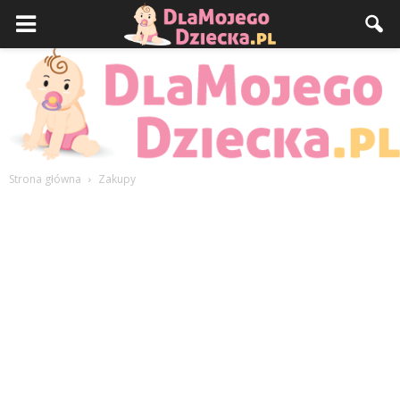
Strona główna
Zakupy
DlaMojegoDziecka.pl