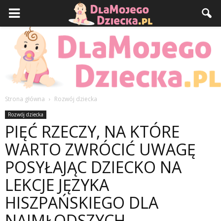
Strona główna
Rozwój dziecka
DlaMojegoDziecka.pl
Rozwój dziecka
PIĘĆ RZECZY, NA KTÓRE
WARTO ZWRÓCIĆ UWAGĘ
POSYŁAJĄC DZIECKO NA
LEKCJE JĘZYKA
HISZPAŃSKIEGO DLA
NAJMŁODSZYCH