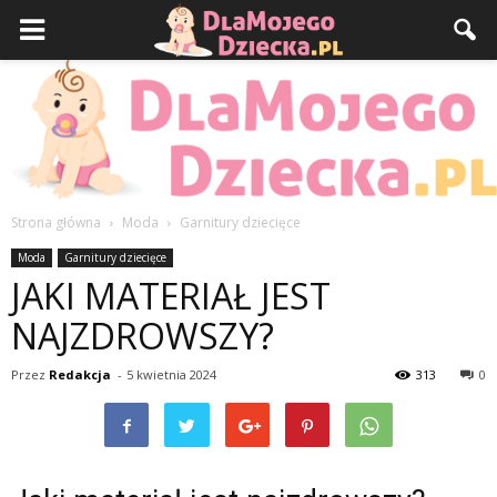
Strona główna
Moda
Garnitury dziecięce
DlaMojegoDziecka.pl
Moda
Garnitury dziecięce
JAKI MATERIAŁ JEST
NAJZDROWSZY?
Przez
Redakcja
-
5 kwietnia 2024
313
0