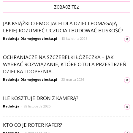
ZOBACZ TEŻ
JAK KSIĄŻKI O EMOCJACH DLA DZIECI POMAGAJĄ
LEPIEJ ROZUMIEĆ UCZUCIA I BUDOWAĆ BLISKOŚĆ?
Redakcja Dlamojegodziecka.pl
-
13 kwietnia 2026
0
OCHRANIACZE NA SZCZEBELKI ŁÓŻECZKA – JAK
WYBRAĆ ROZWIĄZANIE, KTÓRE OTULA PRZESTRZEŃ
DZIECKA I DOPEŁNIA...
Redakcja Dlamojegodziecka.pl
-
23 marca 2026
0
ILE KOSZTUJE DRON Z KAMERĄ?
Redakcja
-
28 listopada 2025
0
KTO CO JE ROTER KAFER?
Redakcja
-
28 listopada 2025