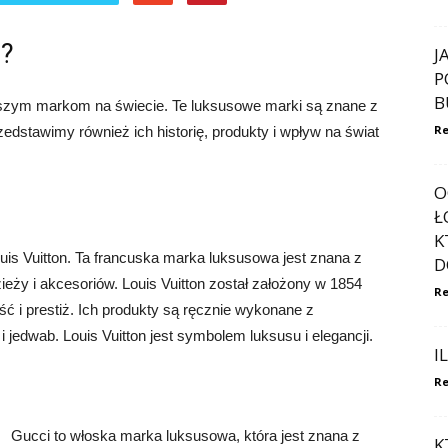
i?
J
P
B
ższym markom na świecie. Te luksusowe marki są znane z
Re
zedstawimy również ich historię, produkty i wpływ na świat
O
Ł
K
uis Vuitton. Ta francuska marka luksusowa jest znana z
D
zieży i akcesoriów. Louis Vuitton został założony w 1854
Re
ć i prestiż. Ich produkty są ręcznie wykonane z
i jedwab. Louis Vuitton jest symbolem luksusu i elegancji.
I
Re
Gucci to włoska marka luksusowa, która jest znana z
K