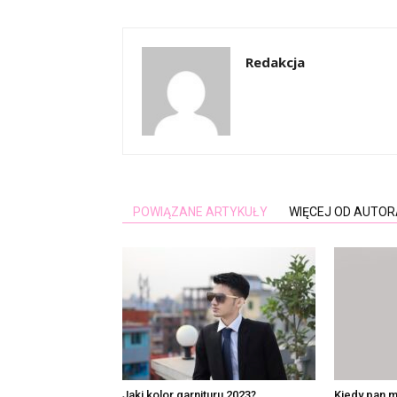
Redakcja
POWIĄZANE ARTYKUŁY
WIĘCEJ OD AUTOR
Jaki kolor garnituru 2023?
Kiedy pan m