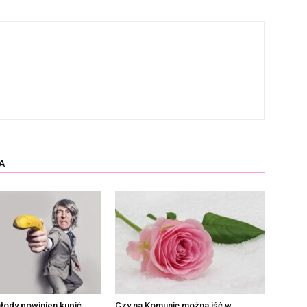
A
łody powinien kupić
Czy na Komunię można iść w