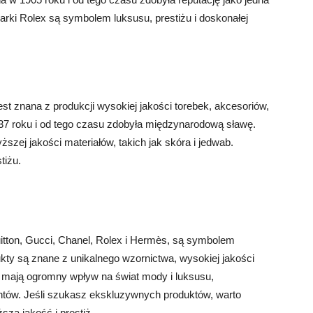
rki Rolex są symbolem luksusu, prestiżu i doskonałej
st znana z produkcji wysokiej jakości torebek, akcesoriów,
837 roku i od tego czasu zdobyła międzynarodową sławę.
zej jakości materiałów, takich jak skóra i jedwab.
tiżu.
uitton, Gucci, Chanel, Rolex i Hermès, są symbolem
dukty są znane z unikalnego wzornictwa, wysokiej jakości
i mają ogromny wpływ na świat mody i luksusu,
tantów. Jeśli szukasz ekskluzywnych produktów, warto
szą jakość i prestiż.