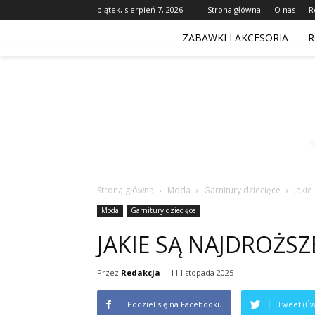
piątek, sierpień 7, 2026
Strona główna
O nas
R
ZABAWKI I AKCESORIA
R
Strona główna
Moda
Garnitury dziecięce
Jakie
Moda
Garnitury dziecięce
JAKIE SĄ NAJDROŻSZ
Przez
Redakcja
-
11 listopada 2025
Podziel się na Facebooku
Tweet (Ćw