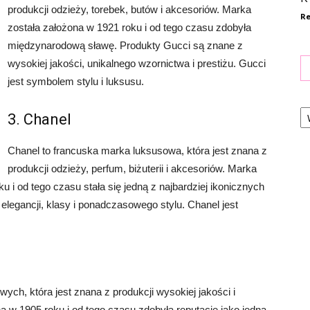
produkcji odzieży, torebek, butów i akcesoriów. Marka
Re
została założona w 1921 roku i od tego czasu zdobyła
międzynarodową sławę. Produkty Gucci są znane z
wysokiej jakości, unikalnego wzornictwa i prestiżu. Gucci
jest symbolem stylu i luksusu.
Ka
3. Chanel
Chanel to francuska marka luksusowa, która jest znana z
produkcji odzieży, perfum, biżuterii i akcesoriów. Marka
 i od tego czasu stała się jedną z najbardziej ikonicznych
elegancji, klasy i ponadczasowego stylu. Chanel jest
ch, która jest znana z produkcji wysokiej jakości i
 w 1905 roku i od tego czasu zdobyła reputację jako jedna