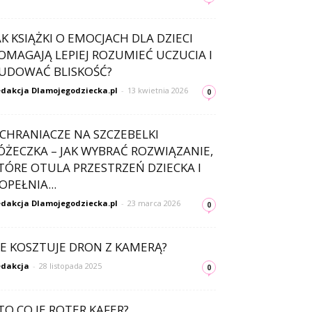
AK KSIĄŻKI O EMOCJACH DLA DZIECI
OMAGAJĄ LEPIEJ ROZUMIEĆ UCZUCIA I
UDOWAĆ BLISKOŚĆ?
dakcja Dlamojegodziecka.pl
-
13 kwietnia 2026
0
CHRANIACZE NA SZCZEBELKI
ÓŻECZKA – JAK WYBRAĆ ROZWIĄZANIE,
TÓRE OTULA PRZESTRZEŃ DZIECKA I
OPEŁNIA...
dakcja Dlamojegodziecka.pl
-
23 marca 2026
0
LE KOSZTUJE DRON Z KAMERĄ?
dakcja
-
28 listopada 2025
0
TO CO JE ROTER KAFER?