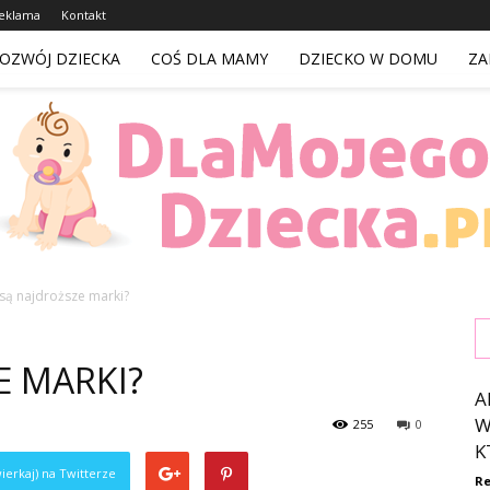
eklama
Kontakt
OZWÓJ DZIECKA
COŚ DLA MAMY
DZIECKO W DOMU
ZA
 są najdroższe marki?
DlaMojegoDziecka.pl
E MARKI?
A
W
255
0
K
ierkaj) na Twitterze
Re