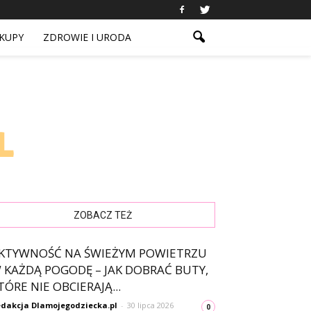
KUPY
ZDROWIE I URODA
ZOBACZ TEŻ
KTYWNOŚĆ NA ŚWIEŻYM POWIETRZU
 KAŻDĄ POGODĘ – JAK DOBRAĆ BUTY,
TÓRE NIE OBCIERAJĄ...
dakcja Dlamojegodziecka.pl
-
30 lipca 2026
0