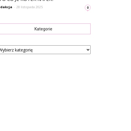
dakcja
-
28 listopada 2025
0
Kategorie
tegorie