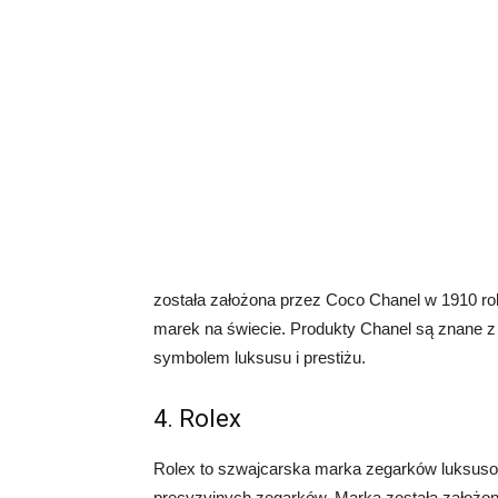
została założona przez Coco Chanel w 1910 roku
marek na świecie. Produkty Chanel są znane z 
symbolem luksusu i prestiżu.
4. Rolex
Rolex to szwajcarska marka zegarków luksusowy
precyzyjnych zegarków. Marka została założona