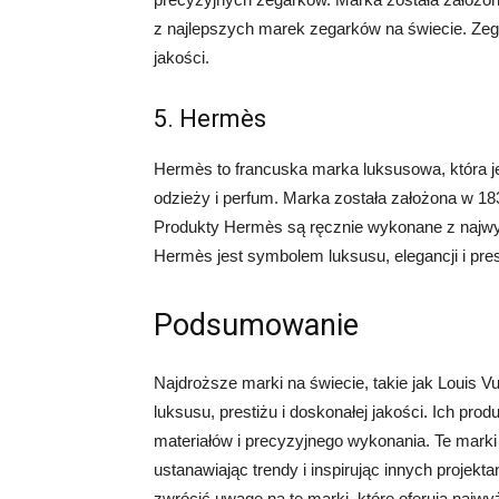
z najlepszych marek zegarków na świecie. Zega
jakości.
5. Hermès
Hermès to francuska marka luksusowa, która je
odzieży i perfum. Marka została założona w 1
Produkty Hermès są ręcznie wykonane z najwyżs
Hermès jest symbolem luksusu, elegancji i pres
Podsumowanie
Najdroższe marki na świecie, takie jak Louis V
luksusu, prestiżu i doskonałej jakości. Ich pro
materiałów i precyzyjnego wykonania. Te mark
ustanawiając trendy i inspirując innych projek
zwrócić uwagę na te marki, które oferują najwyż