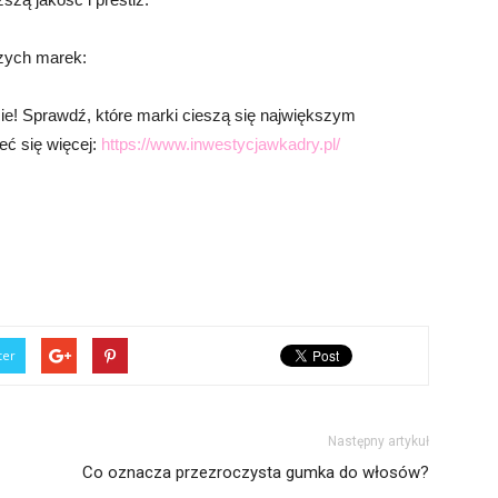
szych marek:
ie! Sprawdź, które marki cieszą się największym
ieć się więcej:
https://www.inwestycjawkadry.pl/
ter
Następny artykuł
Co oznacza przezroczysta gumka do włosów?