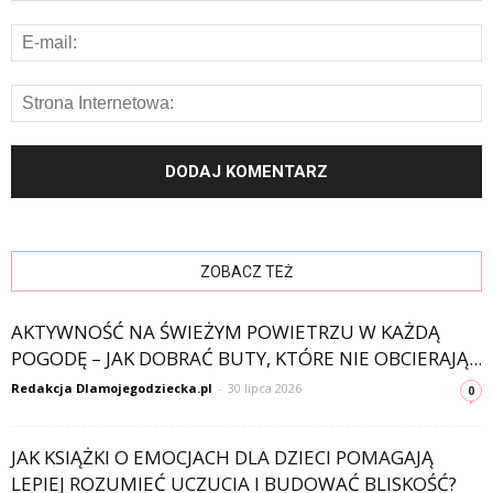
ZOBACZ TEŻ
AKTYWNOŚĆ NA ŚWIEŻYM POWIETRZU W KAŻDĄ
POGODĘ – JAK DOBRAĆ BUTY, KTÓRE NIE OBCIERAJĄ...
Redakcja Dlamojegodziecka.pl
-
30 lipca 2026
0
JAK KSIĄŻKI O EMOCJACH DLA DZIECI POMAGAJĄ
LEPIEJ ROZUMIEĆ UCZUCIA I BUDOWAĆ BLISKOŚĆ?