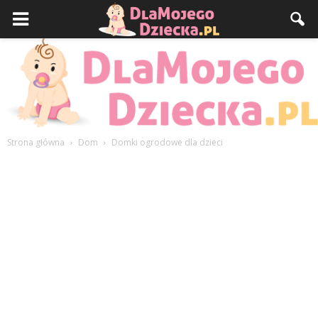
Strona główna
Dom
Domki ogrodowe dla dzieci
DlaMojegoDziecka.pl