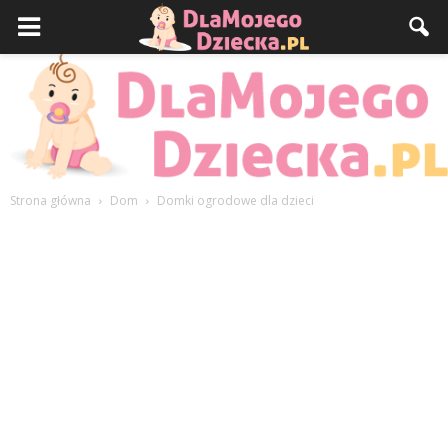
Strona główna
Dom
Domki ogrodowe dla dzieci
DlaMojegoDziecka.pl