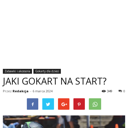
Zabawki i akcesoria
Gokarty dla dzieci
JAKI GOKART NA START?
Przez
Redakcja
-
6 marca 2024
349
0