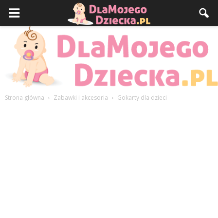
Strona główna
Zabawki i akcesoria
Gokarty dla dzieci
DlaMojegoDziecka.pl