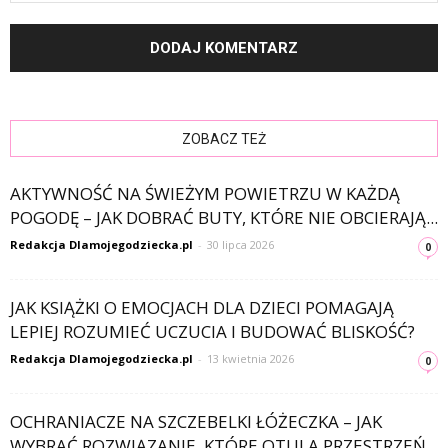
ZOBACZ TEŻ
AKTYWNOŚĆ NA ŚWIEŻYM POWIETRZU W KAŻDĄ
POGODĘ – JAK DOBRAĆ BUTY, KTÓRE NIE OBCIERAJĄ...
Redakcja Dlamojegodziecka.pl
-
30 lipca 2026
0
JAK KSIĄŻKI O EMOCJACH DLA DZIECI POMAGAJĄ
LEPIEJ ROZUMIEĆ UCZUCIA I BUDOWAĆ BLISKOŚĆ?
Redakcja Dlamojegodziecka.pl
-
13 kwietnia 2026
0
OCHRANIACZE NA SZCZEBELKI ŁÓŻECZKA – JAK
WYBRAĆ ROZWIĄZANIE, KTÓRE OTULA PRZESTRZEŃ