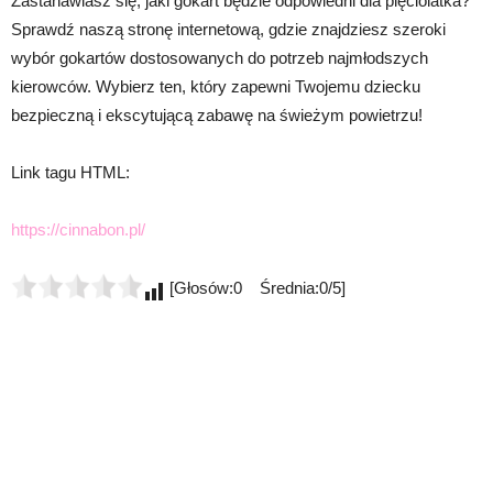
Zastanawiasz się, jaki gokart będzie odpowiedni dla pięciolatka?
Sprawdź naszą stronę internetową, gdzie znajdziesz szeroki
wybór gokartów dostosowanych do potrzeb najmłodszych
kierowców. Wybierz ten, który zapewni Twojemu dziecku
bezpieczną i ekscytującą zabawę na świeżym powietrzu!
Link tagu HTML:
https://cinnabon.pl/
[Głosów:0 Średnia:0/5]