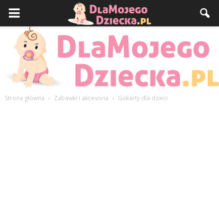
Strona główna
Zabawki i akcesoria
Gokarty dla dzieci
DlaMojegoDziecka.pl