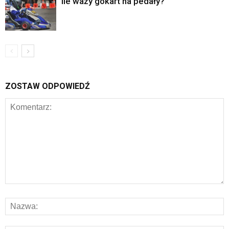
Ile waży gokart na pedały?
ZOSTAW ODPOWIEDŹ