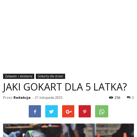
Zabawki i akcesoria
Gokarty dla dzieci
JAKI GOKART DLA 5 LATKA?
Przez
Redakcja
-
21 listopada 2025
256
0