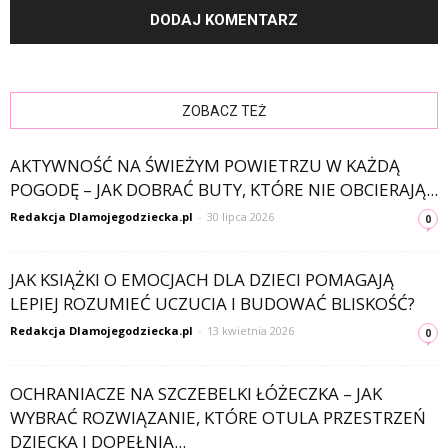
ZOBACZ TEŻ
AKTYWNOŚĆ NA ŚWIEŻYM POWIETRZU W KAŻDĄ
POGODĘ – JAK DOBRAĆ BUTY, KTÓRE NIE OBCIERAJĄ...
Redakcja Dlamojegodziecka.pl
-
30 lipca 2026
0
JAK KSIĄŻKI O EMOCJACH DLA DZIECI POMAGAJĄ
LEPIEJ ROZUMIEĆ UCZUCIA I BUDOWAĆ BLISKOŚĆ?
Redakcja Dlamojegodziecka.pl
-
13 kwietnia 2026
0
OCHRANIACZE NA SZCZEBELKI ŁÓŻECZKA – JAK
WYBRAĆ ROZWIĄZANIE, KTÓRE OTULA PRZESTRZEŃ
DZIECKA I DOPEŁNIA...