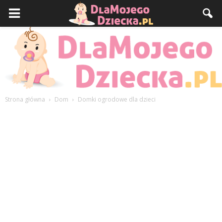
Strona główna
Dom
Domki ogrodowe dla dzieci
DlaMojegoDziecka.pl