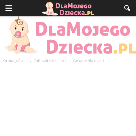
Strona główna
Zabawki i akcesoria
Gokarty dla dzieci
DlaMojegoDziecka.pl