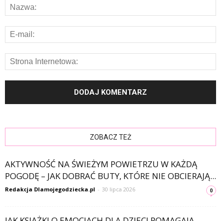
ZOBACZ TEŻ
AKTYWNOŚĆ NA ŚWIEŻYM POWIETRZU W KAŻDĄ
POGODĘ – JAK DOBRAĆ BUTY, KTÓRE NIE OBCIERAJĄ...
Redakcja Dlamojegodziecka.pl
-
30 lipca 2026
0
JAK KSIĄŻKI O EMOCJACH DLA DZIECI POMAGAJĄ