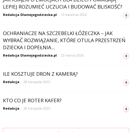
LEPIEJ ROZUMIEĆ UCZUCIA I BUDOWAĆ BLISKOŚĆ?
Redakcja Dlamojegodziecka.pl
-
13 kwietnia 2026
0
OCHRANIACZE NA SZCZEBELKI ŁÓŻECZKA – JAK
WYBRAĆ ROZWIĄZANIE, KTÓRE OTULA PRZESTRZEŃ
DZIECKA I DOPEŁNIA...
Redakcja Dlamojegodziecka.pl
-
23 marca 2026
0
ILE KOSZTUJE DRON Z KAMERĄ?
Redakcja
-
28 listopada 2025
0
KTO CO JE ROTER KAFER?
Redakcja
-
28 listopada 2025
0