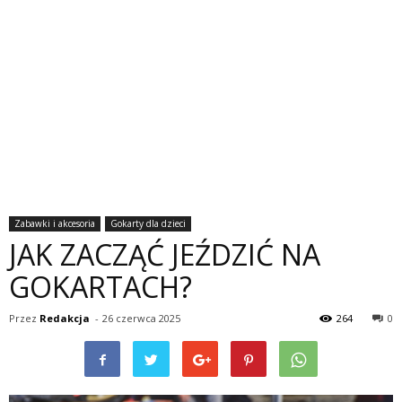
Zabawki i akcesoria
Gokarty dla dzieci
JAK ZACZĄĆ JEŹDZIĆ NA
GOKARTACH?
Przez
Redakcja
-
26 czerwca 2025
264
0