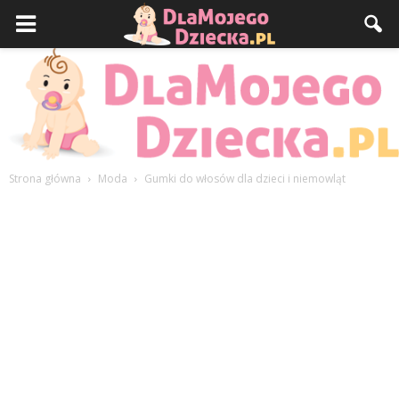
Strona główna
Moda
Gumki do włosów dla dzieci i niemowląt
DlaMojegoDziecka.pl