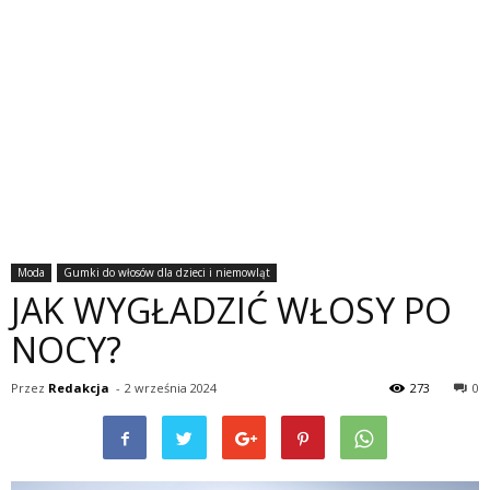
Moda
Gumki do włosów dla dzieci i niemowląt
JAK WYGŁADZIĆ WŁOSY PO
NOCY?
Przez
Redakcja
-
2 września 2024
273
0