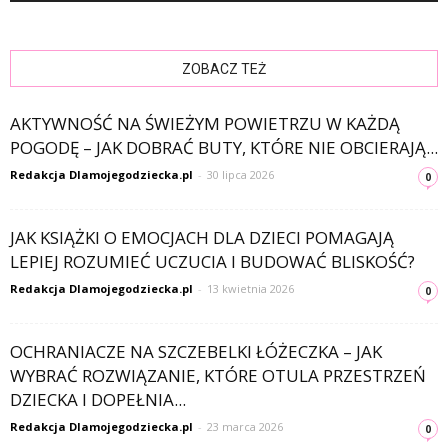
ZOBACZ TEŻ
AKTYWNOŚĆ NA ŚWIEŻYM POWIETRZU W KAŻDĄ
POGODĘ – JAK DOBRAĆ BUTY, KTÓRE NIE OBCIERAJĄ...
Redakcja Dlamojegodziecka.pl
-
30 lipca 2026
0
JAK KSIĄŻKI O EMOCJACH DLA DZIECI POMAGAJĄ
LEPIEJ ROZUMIEĆ UCZUCIA I BUDOWAĆ BLISKOŚĆ?
Redakcja Dlamojegodziecka.pl
-
13 kwietnia 2026
0
OCHRANIACZE NA SZCZEBELKI ŁÓŻECZKA – JAK
WYBRAĆ ROZWIĄZANIE, KTÓRE OTULA PRZESTRZEŃ
DZIECKA I DOPEŁNIA...
Redakcja Dlamojegodziecka.pl
-
23 marca 2026
0