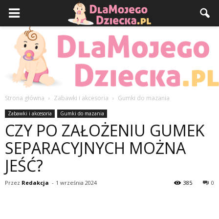
Strona główna
Zabawki i akcesoria
Gumki do mazania
DlaMojegoDziecka.pl
Zabawki i akcesoria
Gumki do mazania
CZY PO ZAŁOŻENIU GUMEK
SEPARACYJNYCH MOŻNA
JEŚĆ?
Przez
Redakcja
-
1 września 2024
385
0