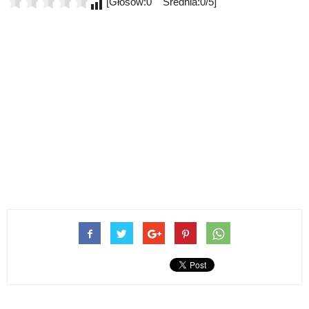
[Głosów:0 Średnia:0/5]