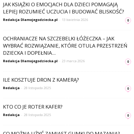
JAK KSIĄŻKI O EMOCJACH DLA DZIECI POMAGAJĄ
LEPIEJ ROZUMIEĆ UCZUCIA I BUDOWAĆ BLISKOŚĆ?
Redakcja Dlamojegodziecka.pl
-
13 kwietnia 2026
0
OCHRANIACZE NA SZCZEBELKI ŁÓŻECZKA – JAK
WYBRAĆ ROZWIĄZANIE, KTÓRE OTULA PRZESTRZEŃ
DZIECKA I DOPEŁNIA...
Redakcja Dlamojegodziecka.pl
-
23 marca 2026
0
ILE KOSZTUJE DRON Z KAMERĄ?
Redakcja
-
28 listopada 2025
0
KTO CO JE ROTER KAFER?
Redakcja
-
28 listopada 2025
0
CO MOŻNA UŻYĆ ZAMIAST GUMKI DO MAZANIA?