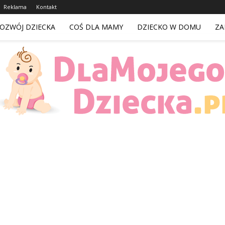
Reklama
Kontakt
OZWÓJ DZIECKA
COŚ DLA MAMY
DZIECKO W DOMU
ZA
DlaMojegoDziecka.pl