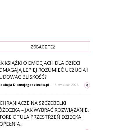
ZOBACZ TEŻ
AK KSIĄŻKI O EMOCJACH DLA DZIECI
OMAGAJĄ LEPIEJ ROZUMIEĆ UCZUCIA I
UDOWAĆ BLISKOŚĆ?
dakcja Dlamojegodziecka.pl
-
13 kwietnia 2026
0
CHRANIACZE NA SZCZEBELKI
ÓŻECZKA – JAK WYBRAĆ ROZWIĄZANIE,
TÓRE OTULA PRZESTRZEŃ DZIECKA I
OPEŁNIA...