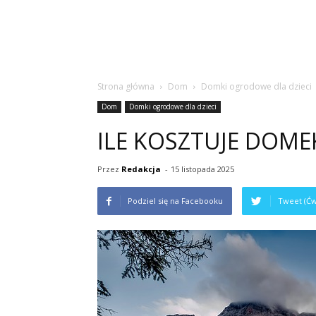
Strona główna
Dom
Domki ogrodowe dla dzieci
Dom
Domki ogrodowe dla dzieci
ILE KOSZTUJE DOME
Przez
Redakcja
-
15 listopada 2025
Podziel się na Facebooku
Tweet (Ćw