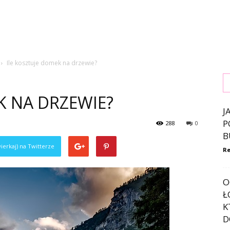
Ile kosztuje domek na drzewie?
K NA DRZEWIE?
J
P
288
0
B
ierkaj) na Twitterze
Re
O
Ł
K
D