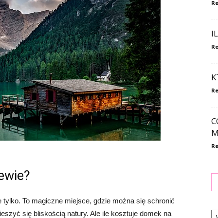
Re
I
Re
K
Re
C
M
Re
ewie?
e tylko. To magiczne miejsce, gdzie można się schronić
Ka
eszyć się bliskością natury. Ale ile kosztuje domek na