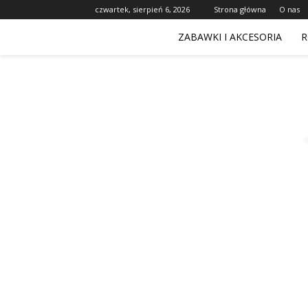
czwartek, sierpień 6, 2026
Strona główna
O nas
ZABAWKI I AKCESORIA
R