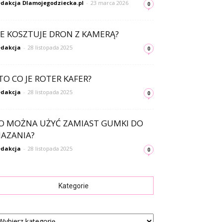
dakcja Dlamojegodziecka.pl
-
23 marca 2026
0
LE KOSZTUJE DRON Z KAMERĄ?
dakcja
-
28 listopada 2025
0
TO CO JE ROTER KAFER?
dakcja
-
28 listopada 2025
0
O MOŻNA UŻYĆ ZAMIAST GUMKI DO
AZANIA?
dakcja
-
28 listopada 2025
0
Kategorie
tegorie