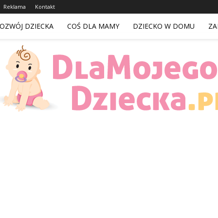
Reklama
Kontakt
OZWÓJ DZIECKA
COŚ DLA MAMY
DZIECKO W DOMU
ZA
DlaMojegoDziecka.pl