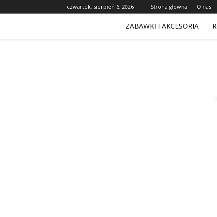
czwartek, sierpień 6, 2026
Strona główna
O nas
ZABAWKI I AKCESORIA
R