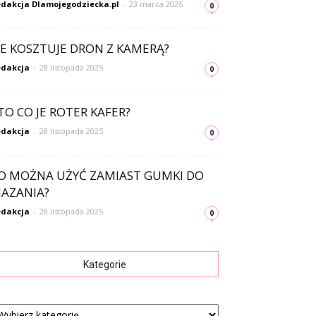
dakcja Dlamojegodziecka.pl
-
23 marca 2026
0
LE KOSZTUJE DRON Z KAMERĄ?
dakcja
-
28 listopada 2025
0
TO CO JE ROTER KAFER?
dakcja
-
28 listopada 2025
0
O MOŻNA UŻYĆ ZAMIAST GUMKI DO
AZANIA?
dakcja
-
28 listopada 2025
0
Kategorie
tegorie