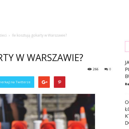
zieci
Ile kosztują gokarty w Warszawie?
RTY W WARSZAWIE?
J
P
266
0
B
ierkaj) na Twitterze
Re
O
Ł
K
D