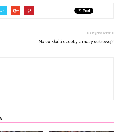
ter
Następny artykuł
Na co kłaść ozdoby z masy cukrowej?
A