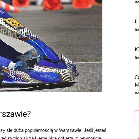
Re
I
Re
K
Re
C
M
Re
arszawie?
szy się dużą popularnością w Warszawie. Jeśli jesteś
Ka
ać swoich sił za kierownicą gokarta, z pewnością