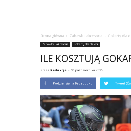
Strona główna
Zabawki i akcesoria
Gokarty dla d
Zabawki i akcesoria
Gokarty dla dzieci
ILE KOSZTUJĄ GOKA
Przez
Redakcja
-
10 października 2025
Podziel się na Facebooku
Tweet (Ćw