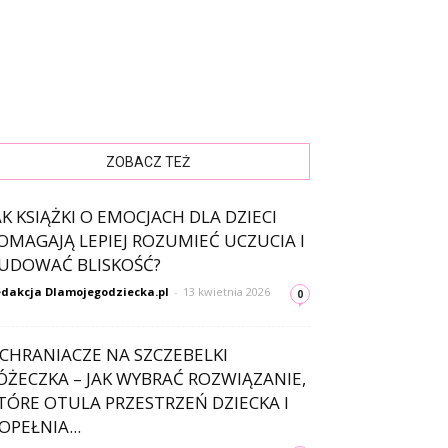
ZOBACZ TEŻ
AK KSIĄŻKI O EMOCJACH DLA DZIECI
OMAGAJĄ LEPIEJ ROZUMIEĆ UCZUCIA I
UDOWAĆ BLISKOŚĆ?
dakcja Dlamojegodziecka.pl
-
13 kwietnia 2026
0
CHRANIACZE NA SZCZEBELKI
ÓŻECZKA – JAK WYBRAĆ ROZWIĄZANIE,
TÓRE OTULA PRZESTRZEŃ DZIECKA I
OPEŁNIA...