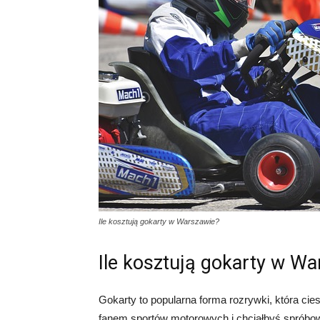
Ile kosztują gokarty w Warszawie?
Ile kosztują gokarty w W
Gokarty to popularna forma rozrywki, która cie
fanem sportów motorowych i chciałbyś spróbow