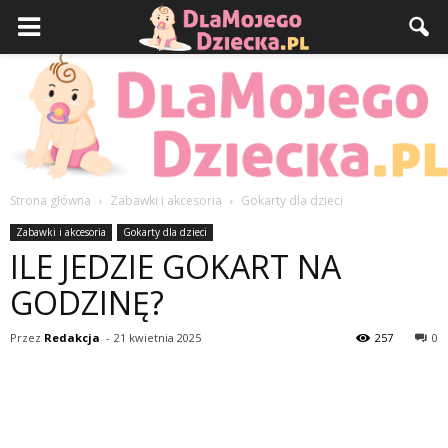
Strona główna
Zabawki i akcesoria
Gokarty dla dzieci
DlaMojegoDziecka.pl
Zabawki i akcesoria
Gokarty dla dzieci
ILE JEDZIE GOKART NA
GODZINĘ?
Przez
Redakcja
-
21 kwietnia 2025
257
0