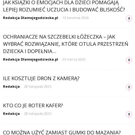
JAK KSIĄŻKI O EMOCJACH DLA DZIECI POMAGAJĄ
LEPIEJ ROZUMIEĆ UCZUCIA I BUDOWAĆ BLISKOŚĆ?
Redakcja Dlamojegodziecka.pl
-
13 kwietnia 2026
0
OCHRANIACZE NA SZCZEBELKI ŁÓŻECZKA – JAK
WYBRAĆ ROZWIĄZANIE, KTÓRE OTULA PRZESTRZEŃ
DZIECKA I DOPEŁNIA...
Redakcja Dlamojegodziecka.pl
-
23 marca 2026
0
ILE KOSZTUJE DRON Z KAMERĄ?
Redakcja
-
28 listopada 2025
0
KTO CO JE ROTER KAFER?
Redakcja
-
28 listopada 2025
0
CO MOŻNA UŻYĆ ZAMIAST GUMKI DO MAZANIA?