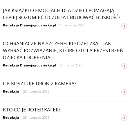
JAK KSIĄŻKI O EMOCJACH DLA DZIECI POMAGAJĄ
LEPIEJ ROZUMIEĆ UCZUCIA I BUDOWAĆ BLISKOŚĆ?
Redakcja Dlamojegodziecka.pl
-
13 kwietnia 2026
0
OCHRANIACZE NA SZCZEBELKI ŁÓŻECZKA – JAK
WYBRAĆ ROZWIĄZANIE, KTÓRE OTULA PRZESTRZEŃ
DZIECKA I DOPEŁNIA...
Redakcja Dlamojegodziecka.pl
-
23 marca 2026
0
ILE KOSZTUJE DRON Z KAMERĄ?
Redakcja
-
28 listopada 2025
0
KTO CO JE ROTER KAFER?
Redakcja
-
28 listopada 2025
0