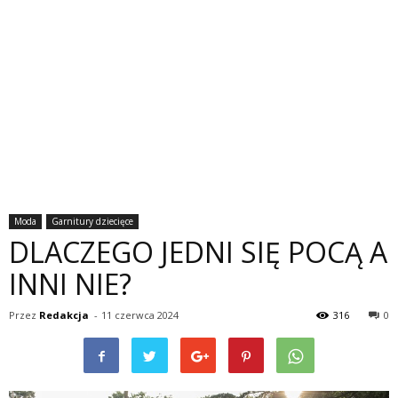
Moda
Garnitury dziecięce
DLACZEGO JEDNI SIĘ POCĄ A
INNI NIE?
Przez
Redakcja
-
11 czerwca 2024
316
0