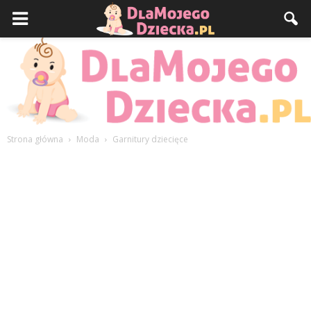
Strona główna
Moda
Garnitury dziecięce
DlaMojegoDziecka.pl