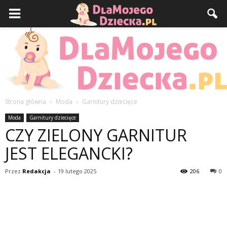
Strona główna
Moda
Garnitury dziecięce
DlaMojegoDziecka.pl
Moda
Garnitury dziecięce
CZY ZIELONY GARNITUR
JEST ELEGANCKI?
Przez
Redakcja
-
19 lutego 2025
206
0