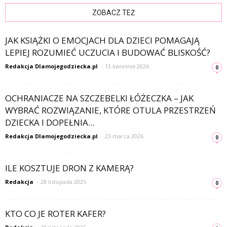
ZOBACZ TEŻ
JAK KSIĄŻKI O EMOCJACH DLA DZIECI POMAGAJĄ
LEPIEJ ROZUMIEĆ UCZUCIA I BUDOWAĆ BLISKOŚĆ?
Redakcja Dlamojegodziecka.pl
-
13 kwietnia 2026
0
OCHRANIACZE NA SZCZEBELKI ŁÓŻECZKA – JAK
WYBRAĆ ROZWIĄZANIE, KTÓRE OTULA PRZESTRZEŃ
DZIECKA I DOPEŁNIA...
Redakcja Dlamojegodziecka.pl
-
23 marca 2026
0
ILE KOSZTUJE DRON Z KAMERĄ?
Redakcja
-
28 listopada 2025
0
KTO CO JE ROTER KAFER?