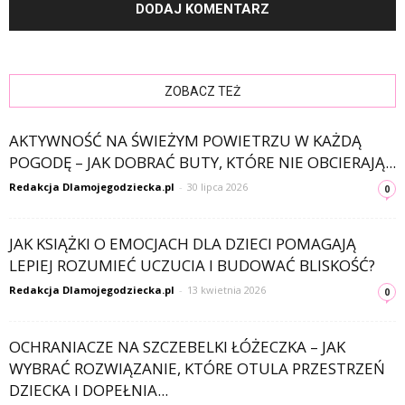
ZOBACZ TEŻ
AKTYWNOŚĆ NA ŚWIEŻYM POWIETRZU W KAŻDĄ
POGODĘ – JAK DOBRAĆ BUTY, KTÓRE NIE OBCIERAJĄ...
Redakcja Dlamojegodziecka.pl
-
30 lipca 2026
0
JAK KSIĄŻKI O EMOCJACH DLA DZIECI POMAGAJĄ
LEPIEJ ROZUMIEĆ UCZUCIA I BUDOWAĆ BLISKOŚĆ?
Redakcja Dlamojegodziecka.pl
-
13 kwietnia 2026
0
OCHRANIACZE NA SZCZEBELKI ŁÓŻECZKA – JAK
WYBRAĆ ROZWIĄZANIE, KTÓRE OTULA PRZESTRZEŃ
DZIECKA I DOPEŁNIA...