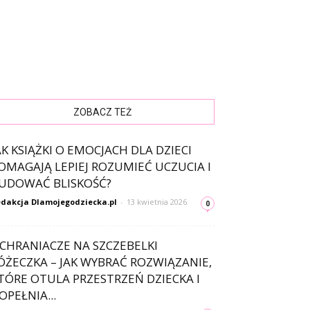
ZOBACZ TEŻ
AK KSIĄŻKI O EMOCJACH DLA DZIECI
OMAGAJĄ LEPIEJ ROZUMIEĆ UCZUCIA I
UDOWAĆ BLISKOŚĆ?
dakcja Dlamojegodziecka.pl
-
13 kwietnia 2026
0
CHRANIACZE NA SZCZEBELKI
ÓŻECZKA – JAK WYBRAĆ ROZWIĄZANIE,
TÓRE OTULA PRZESTRZEŃ DZIECKA I
OPEŁNIA...