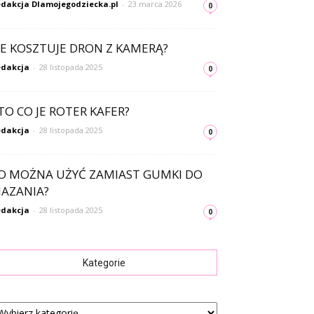
dakcja Dlamojegodziecka.pl
-
23 marca 2026
0
LE KOSZTUJE DRON Z KAMERĄ?
dakcja
-
28 listopada 2025
0
TO CO JE ROTER KAFER?
dakcja
-
28 listopada 2025
0
O MOŻNA UŻYĆ ZAMIAST GUMKI DO
AZANIA?
dakcja
-
28 listopada 2025
0
Kategorie
tegorie