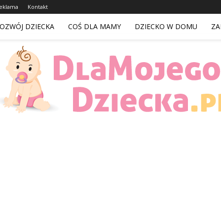
eklama
Kontakt
OZWÓJ DZIECKA
COŚ DLA MAMY
DZIECKO W DOMU
ZA
DlaMojegoDziecka.pl