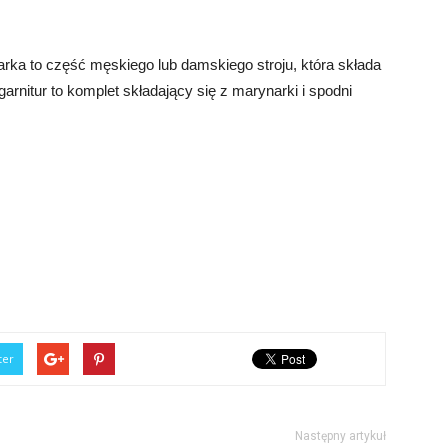
narka to część męskiego lub damskiego stroju, która składa
garnitur to komplet składający się z marynarki i spodni
ter
Następny artykuł