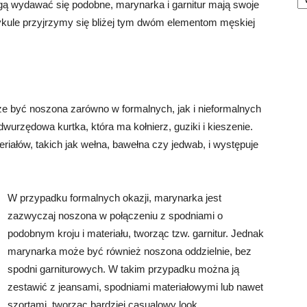
ą wydawać się podobne, marynarka i garnitur mają swoje
ykule przyjrzymy się bliżej tym dwóm elementom męskiej
że być noszona zarówno w formalnych, jak i nieformalnych
wurzędowa kurtka, która ma kołnierz, guziki i kieszenie.
ałów, takich jak wełna, bawełna czy jedwab, i występuje
W przypadku formalnych okazji, marynarka jest
zazwyczaj noszona w połączeniu z spodniami o
podobnym kroju i materiału, tworząc tzw. garnitur. Jednak
marynarka może być również noszona oddzielnie, bez
spodni garniturowych. W takim przypadku można ją
zestawić z jeansami, spodniami materiałowymi lub nawet
szortami, tworząc bardziej casualowy look.