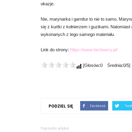
okazje.
Nie, marynarka i garnitur to nie to samo. Mary
się z kurtki z kołnierzem i guzikami. Natomiast 
wykonanych z tego samego materiału.
Link do strony:
https://www.fachowcy.pl/
[Głosów:0 Średnia:0/5]
PODZIEL SIĘ
Facebook
Twit
Poprzedni artykuł