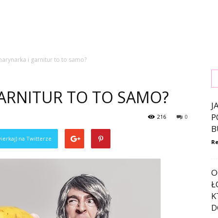
arynarka i garnitur to to samo?
GARNITUR TO TO SAMO?
J
P
216
0
B
ierkaj) na Twitterze
Re
O
Ł
K
D