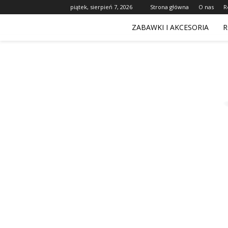
piątek, sierpień 7, 2026
Strona główna
O nas
R
ZABAWKI I AKCESORIA
R