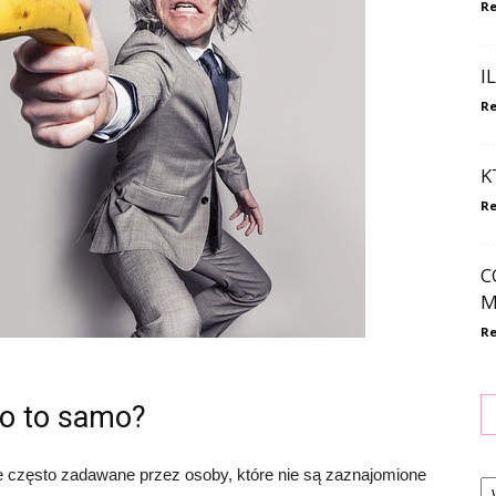
Re
I
Re
K
Re
C
M
Re
to to samo?
Ka
ie często zadawane przez osoby, które nie są zaznajomione