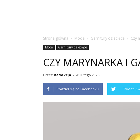
Strona główna
Moda
Garnitury dziecięce
Czy m
Moda
Garnitury dziecięce
CZY MARYNARKA I 
Przez
Redakcja
-
28 lutego 2025
Podziel się na Facebooku
Tweet (Ćw