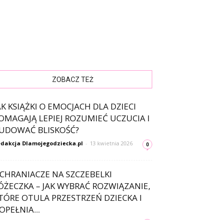
ZOBACZ TEŻ
AK KSIĄŻKI O EMOCJACH DLA DZIECI
OMAGAJĄ LEPIEJ ROZUMIEĆ UCZUCIA I
UDOWAĆ BLISKOŚĆ?
dakcja Dlamojegodziecka.pl
-
13 kwietnia 2026
0
CHRANIACZE NA SZCZEBELKI
ÓŻECZKA – JAK WYBRAĆ ROZWIĄZANIE,
TÓRE OTULA PRZESTRZEŃ DZIECKA I
OPEŁNIA...