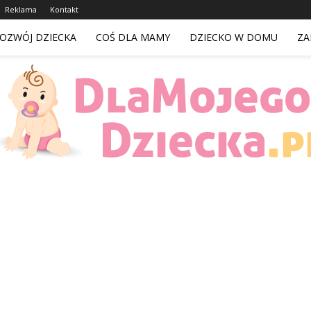
Reklama
Kontakt
OZWÓJ DZIECKA
COŚ DLA MAMY
DZIECKO W DOMU
ZA
DlaMojegoDziecka.pl