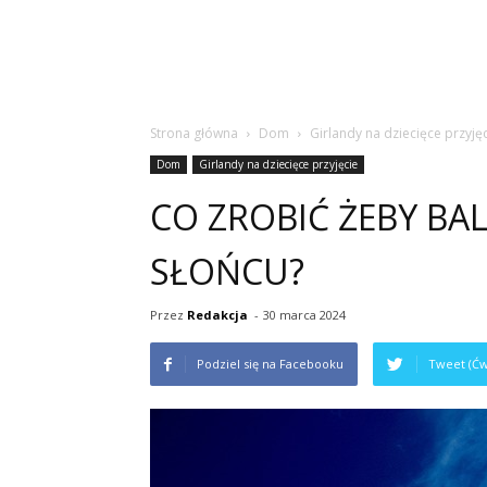
Strona główna
Dom
Girlandy na dziecięce przyję
Dom
Girlandy na dziecięce przyjęcie
CO ZROBIĆ ŻEBY BA
SŁOŃCU?
Przez
Redakcja
-
30 marca 2024
Podziel się na Facebooku
Tweet (Ćw