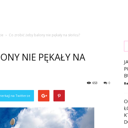
cie
Co zrobić żeby balony nie pękały na słońcu?
LONY NIE PĘKAŁY NA
J
P
B
653
0
Re
ierkaj) na Twitterze
O
Ł
K
D