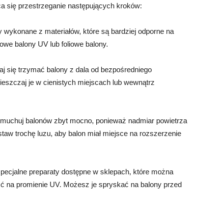
a się przestrzeganie następujących kroków:
y wykonane z materiałów, które są bardziej odporne na
sowe balony UV lub foliowe balony.
raj się trzymać balony z dala od bezpośredniego
ieszczaj je w cienistych miejscach lub wewnątrz
muchuj balonów zbyt mocno, ponieważ nadmiar powietrza
aw trochę luzu, aby balon miał miejsce na rozszerzenie
 specjalne preparaty dostępne w sklepach, które można
ść na promienie UV. Możesz je spryskać na balony przed