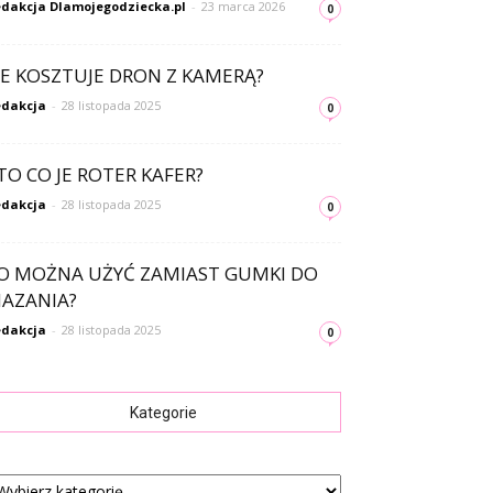
dakcja Dlamojegodziecka.pl
-
23 marca 2026
0
LE KOSZTUJE DRON Z KAMERĄ?
dakcja
-
28 listopada 2025
0
TO CO JE ROTER KAFER?
dakcja
-
28 listopada 2025
0
O MOŻNA UŻYĆ ZAMIAST GUMKI DO
AZANIA?
dakcja
-
28 listopada 2025
0
Kategorie
tegorie