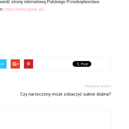
dwiedź stronę internetową Polskiego Przedsiębiorstwa
em:
https://www.ppwk.pl/
.
ter
Następny artykuł
Czy narzeczony może zobaczyć suknie ślubna?