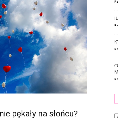
Re
I
Re
K
Re
C
M
Re
nie pękały na słońcu?
Ka