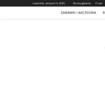
czwartek, sierpień 6, 2026
Strona główna
O nas
ZABAWKI I AKCESORIA
R