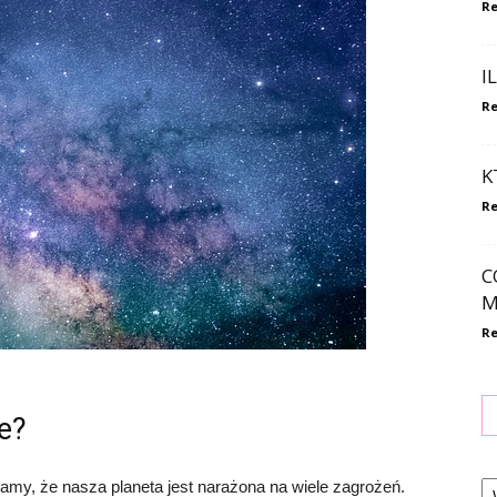
Re
I
Re
K
Re
C
M
Re
e?
Ka
my, że nasza planeta jest narażona na wiele zagrożeń.