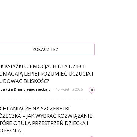
ZOBACZ TEŻ
AK KSIĄŻKI O EMOCJACH DLA DZIECI
OMAGAJĄ LEPIEJ ROZUMIEĆ UCZUCIA I
UDOWAĆ BLISKOŚĆ?
dakcja Dlamojegodziecka.pl
-
13 kwietnia 2026
0
CHRANIACZE NA SZCZEBELKI
ÓŻECZKA – JAK WYBRAĆ ROZWIĄZANIE,
TÓRE OTULA PRZESTRZEŃ DZIECKA I
OPEŁNIA...