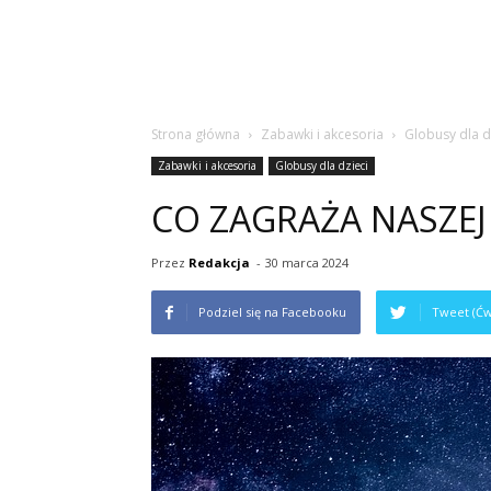
Strona główna
Zabawki i akcesoria
Globusy dla d
Zabawki i akcesoria
Globusy dla dzieci
CO ZAGRAŻA NASZEJ
Przez
Redakcja
-
30 marca 2024
Podziel się na Facebooku
Tweet (Ćw