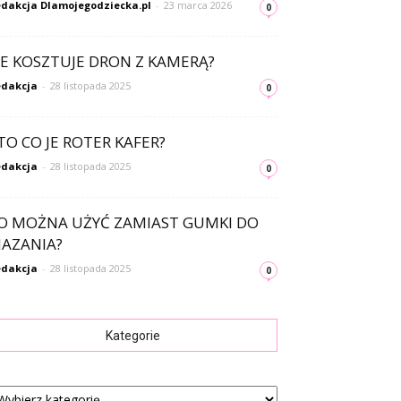
dakcja Dlamojegodziecka.pl
-
23 marca 2026
0
LE KOSZTUJE DRON Z KAMERĄ?
dakcja
-
28 listopada 2025
0
TO CO JE ROTER KAFER?
dakcja
-
28 listopada 2025
0
O MOŻNA UŻYĆ ZAMIAST GUMKI DO
AZANIA?
dakcja
-
28 listopada 2025
0
Kategorie
tegorie