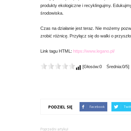
produkty ekologiczne i recyklingujmy. Edukujm
środowiska.
Czas na działanie jest teraz. Nie możemy poz
zrobić różnicę. Przyłącz się do walki o przyszł
Link tagu HTML:
https://www.legano.pl/
[Głosów:0 Średnia:0/5]
PODZIEL SIĘ
Facebook
Twit
Poprzedni artykuł