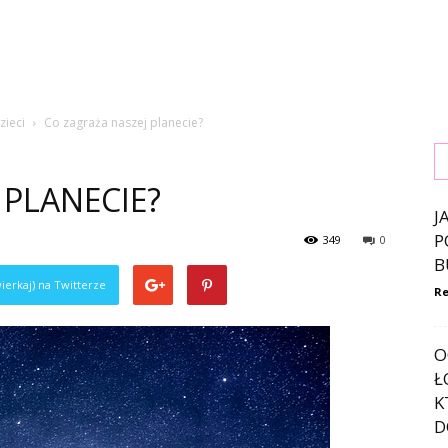
zieci
Co zagraża naszej planecie?
 PLANECIE?
J
P
349
0
B
ierkaj) na Twitterze
Re
O
Ł
K
D