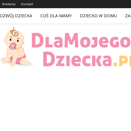
Reklama
Kontakt
OZWÓJ DZIECKA
COŚ DLA MAMY
DZIECKO W DOMU
ZA
DlaMojegoDziecka.pl