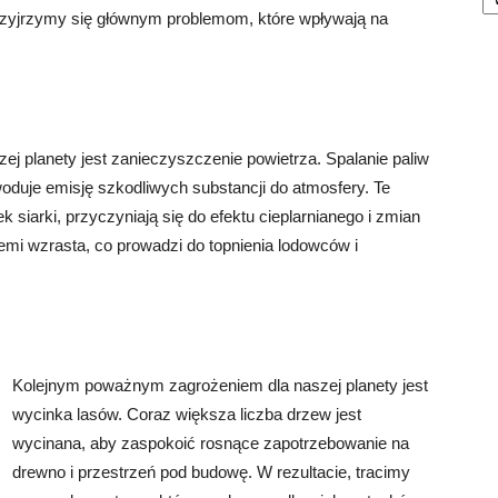
rzyjrzymy się głównym problemom, które wpływają na
j planety jest zanieczyszczenie powietrza. Spalanie paliw
owoduje emisję szkodliwych substancji do atmosfery. Te
k siarki, przyczyniają się do efektu cieplarnianego i zmian
emi wzrasta, co prowadzi do topnienia lodowców i
Kolejnym poważnym zagrożeniem dla naszej planety jest
wycinka lasów. Coraz większa liczba drzew jest
wycinana, aby zaspokoić rosnące zapotrzebowanie na
drewno i przestrzeń pod budowę. W rezultacie, tracimy