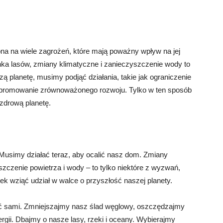
ona na wiele zagrożeń, które mają poważny wpływ na jej
nka lasów, zmiany klimatyczne i zanieczyszczenie wody to
zą planetę, musimy podjąć działania, takie jak ograniczenie
 i promowanie zrównoważonego rozwoju. Tylko w ten sposób
zdrową planetę.
e. Musimy działać teraz, aby ocalić nasz dom. Zmiany
szczenie powietrza i wody – to tylko niektóre z wyzwań,
k wziąć udział w walce o przyszłość naszej planety.
ć sami. Zmniejszajmy nasz ślad węglowy, oszczędzajmy
rgii. Dbajmy o nasze lasy, rzeki i oceany. Wybierajmy