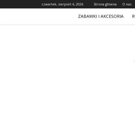
czwartek, sierpień 6, 2026
Strona główna
O nas
ZABAWKI I AKCESORIA
R