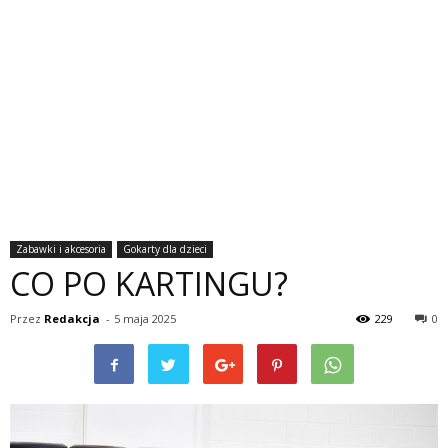
Zabawki i akcesoria
Gokarty dla dzieci
CO PO KARTINGU?
Przez
Redakcja
-
5 maja 2025
229
0