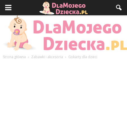
Strona główna
Zabawki i akcesoria
Gokarty dla dzieci
DlaMojegoDziecka.pl