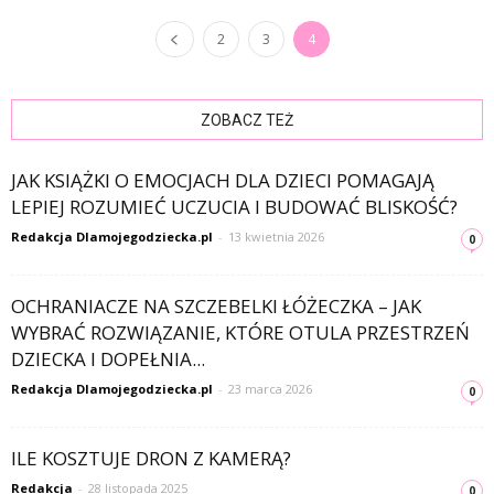
2
3
4
ZOBACZ TEŻ
JAK KSIĄŻKI O EMOCJACH DLA DZIECI POMAGAJĄ
LEPIEJ ROZUMIEĆ UCZUCIA I BUDOWAĆ BLISKOŚĆ?
Redakcja Dlamojegodziecka.pl
-
13 kwietnia 2026
0
OCHRANIACZE NA SZCZEBELKI ŁÓŻECZKA – JAK
WYBRAĆ ROZWIĄZANIE, KTÓRE OTULA PRZESTRZEŃ
DZIECKA I DOPEŁNIA...
Redakcja Dlamojegodziecka.pl
-
23 marca 2026
0
ILE KOSZTUJE DRON Z KAMERĄ?
Redakcja
-
28 listopada 2025
0