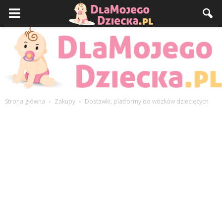
Strona główna
Zakupy
Dostawki, platformy do wózków dziecięcych
DlaMojegoDziecka.pl