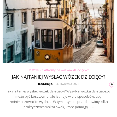
Dostawki, platformy do wózków dziecięcych
JAK NAJTANIEJ WYSŁAĆ WÓZEK DZIECIĘCY?
Redakcja
-
30 kwietnia 2024
0
Jak najtaniej wysłać wózek dziecięcy? Wysyłka wózka dziecięcego
może być kosztowna, ale istnieje wiele sposobów, aby
zminimalizować te wydatki. W tym artykule przedstawimy kilka
praktycznych wskazówek, które pomogą Ci...