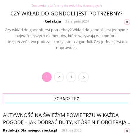
Dostawki, platformy do wózków dziecięcych
CZY WKŁAD DO GONDOLI JEST POTRZEBNY?
Redakcja
-
3 sierpnia 2024
0
Czy wkład do gondoli jest potrzebny? Wkład do gondoli jest jednym z
najważniejszych elementów, które wpływają na komfort i
bezpieczeństwo podczas korzystania z gondoli. Czy jednak jest on
naprawdę...
1
2
3
ZOBACZ TEŻ
AKTYWNOŚĆ NA ŚWIEŻYM POWIETRZU W KAŻDĄ
POGODĘ – JAK DOBRAĆ BUTY, KTÓRE NIE OBCIERAJĄ...
Redakcja Dlamojegodziecka.pl
-
30 lipca 2026
0