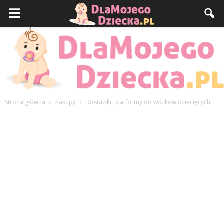
Strona główna
Zakupy
Dostawki, platformy do wózków dziecięcych
DlaMojegoDziecka.pl