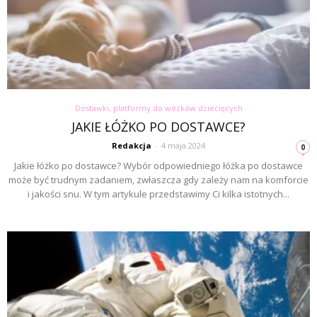
Dostawki, platformy do wózków dziecięcych
JAKIE ŁÓŻKO PO DOSTAWCE?
Redakcja
-
4 maja 2024
0
Jakie łóżko po dostawce? Wybór odpowiedniego łóżka po dostawce
może być trudnym zadaniem, zwłaszcza gdy zależy nam na komforcie
i jakości snu. W tym artykule przedstawimy Ci kilka istotnych...