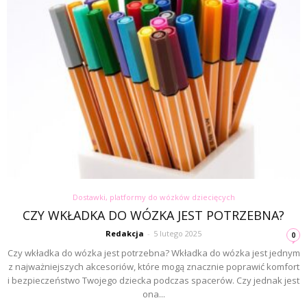
Dostawki, platformy do wózków dziecięcych
CZY WKŁADKA DO WÓZKA JEST POTRZEBNA?
Redakcja
-
5 lutego 2025
0
Czy wkładka do wózka jest potrzebna? Wkładka do wózka jest jednym
z najważniejszych akcesoriów, które mogą znacznie poprawić komfort
i bezpieczeństwo Twojego dziecka podczas spacerów. Czy jednak jest
ona...