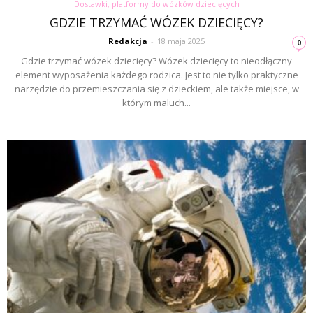
Dostawki, platformy do wózków dziecięcych
GDZIE TRZYMAĆ WÓZEK DZIECIĘCY?
Redakcja
-
18 maja 2025
0
Gdzie trzymać wózek dziecięcy? Wózek dziecięcy to nieodłączny
element wyposażenia każdego rodzica. Jest to nie tylko praktyczne
narzędzie do przemieszczania się z dzieckiem, ale także miejsce, w
którym maluch...