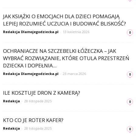
JAK KSIĄŻKI O EMOCJACH DLA DZIECI POMAGAJĄ
LEPIEJ ROZUMIEĆ UCZUCIA I BUDOWAĆ BLISKOŚĆ?
Redakcja Dlamojegodziecka.pl
-
13 kwietnia 2026
0
OCHRANIACZE NA SZCZEBELKI ŁÓŻECZKA – JAK
WYBRAĆ ROZWIĄZANIE, KTÓRE OTULA PRZESTRZEŃ
DZIECKA I DOPEŁNIA...
Redakcja Dlamojegodziecka.pl
-
23 marca 2026
0
ILE KOSZTUJE DRON Z KAMERĄ?
Redakcja
-
28 listopada 2025
0
KTO CO JE ROTER KAFER?
Redakcja
-
28 listopada 2025
0