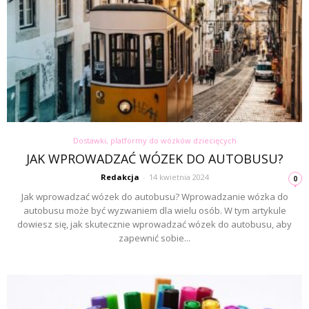
Dostawki, platformy do wózków dziecięcych
JAK WPROWADZAĆ WÓZEK DO AUTOBUSU?
Redakcja
-
14 kwietnia 2024
0
Jak wprowadzać wózek do autobusu? Wprowadzanie wózka do
autobusu może być wyzwaniem dla wielu osób. W tym artykule
dowiesz się, jak skutecznie wprowadzać wózek do autobusu, aby
zapewnić sobie...