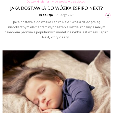
Dostawki, platformy do wózków dziecięcych
JAKA DOSTAWKA DO WÓZKA ESPIRO NEXT?
Redakcja
-
2 lutego 2024
0
Jaka dostawka do wózka Espiro Next? Wózki dziecięce są
nieodłącznym elementem wyposażenia każdej rodziny z małym
dzieckiem. Jednym z popularnych modeli na rynku jest wózek Espiro
Next, który cieszy...