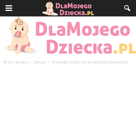
Strona główna
Zakupy
Dostawki, platformy do wózków dziecięcych
DlaMojegoDziecka.pl