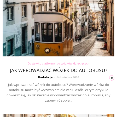
Dostawki, platformy do wózków dziecięcych
JAK WPROWADZAĆ WÓZEK DO AUTOBUSU?
Redakcja
-
14 kwietnia 2024
0
Jak wprowadzać wózek do autobusu? Wprowadzanie wózka do
autobusu może być wyzwaniem dla wielu osób. W tym artykule
dowiesz się, jak skutecznie wprowadzać wózek do autobusu, aby
zapewnić sobie...