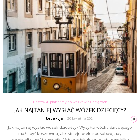
Dostawki, platformy do wózków dziecięcych
JAK NAJTANIEJ WYSŁAĆ WÓZEK DZIECIĘCY?
Redakcja
-
30 kwietnia 2024
0
Jak najtaniej wysłać wózek dziecięcy? Wysyłka wózka dziecięcego
może być kosztowna, ale istnieje wiele sposobów, aby
zminimalizować te wydatki. W tym artykule przedstawimy kilka