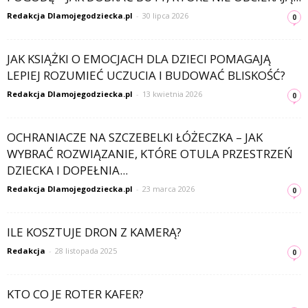
Redakcja Dlamojegodziecka.pl
-
30 lipca 2026
0
JAK KSIĄŻKI O EMOCJACH DLA DZIECI POMAGAJĄ
LEPIEJ ROZUMIEĆ UCZUCIA I BUDOWAĆ BLISKOŚĆ?
Redakcja Dlamojegodziecka.pl
-
13 kwietnia 2026
0
OCHRANIACZE NA SZCZEBELKI ŁÓŻECZKA – JAK
WYBRAĆ ROZWIĄZANIE, KTÓRE OTULA PRZESTRZEŃ
DZIECKA I DOPEŁNIA...
Redakcja Dlamojegodziecka.pl
-
23 marca 2026
0
ILE KOSZTUJE DRON Z KAMERĄ?
Redakcja
-
28 listopada 2025
0
KTO CO JE ROTER KAFER?