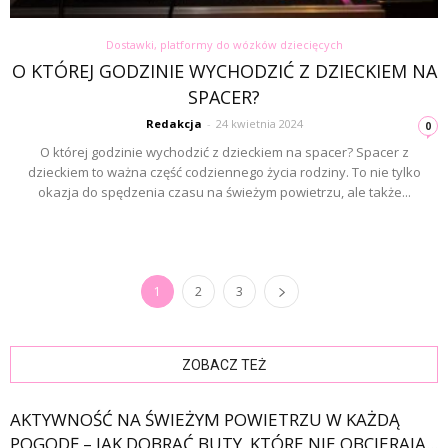
Dostawki, platformy do wózków dziecięcych
O KTÓREJ GODZINIE WYCHODZIĆ Z DZIECKIEM NA
SPACER?
Redakcja
-
24 kwietnia 2024
0
O której godzinie wychodzić z dzieckiem na spacer? Spacer z
dzieckiem to ważna część codziennego życia rodziny. To nie tylko
okazja do spędzenia czasu na świeżym powietrzu, ale także...
1
2
3
ZOBACZ TEŻ
AKTYWNOŚĆ NA ŚWIEŻYM POWIETRZU W KAŻDĄ
POGODĘ – JAK DOBRAĆ BUTY, KTÓRE NIE OBCIERAJĄ...