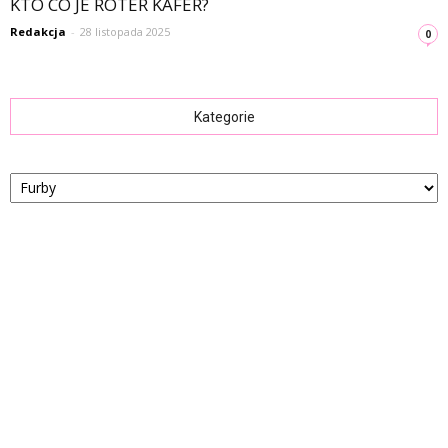
KTO CO JE ROTER KAFER?
Redakcja
-
28 listopada 2025
0
Kategorie
Kategorie