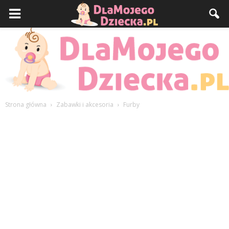
Strona główna
Zabawki i akcesoria
Furby
DlaMojegoDziecka.pl