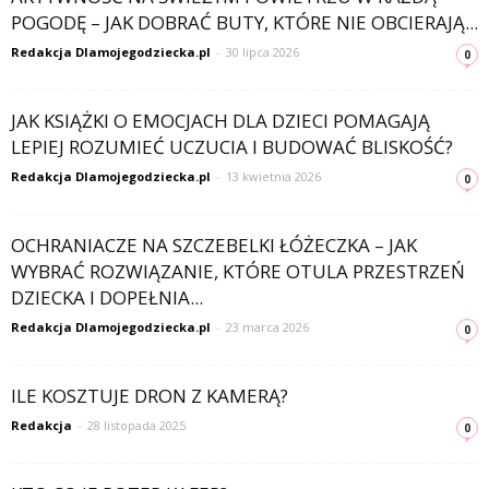
POGODĘ – JAK DOBRAĆ BUTY, KTÓRE NIE OBCIERAJĄ...
Redakcja Dlamojegodziecka.pl
-
30 lipca 2026
0
JAK KSIĄŻKI O EMOCJACH DLA DZIECI POMAGAJĄ
LEPIEJ ROZUMIEĆ UCZUCIA I BUDOWAĆ BLISKOŚĆ?
Redakcja Dlamojegodziecka.pl
-
13 kwietnia 2026
0
OCHRANIACZE NA SZCZEBELKI ŁÓŻECZKA – JAK
WYBRAĆ ROZWIĄZANIE, KTÓRE OTULA PRZESTRZEŃ
DZIECKA I DOPEŁNIA...
Redakcja Dlamojegodziecka.pl
-
23 marca 2026
0
ILE KOSZTUJE DRON Z KAMERĄ?
Redakcja
-
28 listopada 2025
0