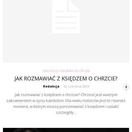
Garnitury i ubranka do chrztu
JAK ROZMAWIAĆ Z KSIĘDZEM O CHRZCIE?
Redakcja
-
22 czerwca 2024
0
Jak rozmawiać z księdzem o chrzcie? Chrzest jest ważnym
sakramentem w życiu katolickim. Dla wielu rodziców jest to również
moment, w którym muszą porozmawiać z księdzem i ustalić
szczegóły...