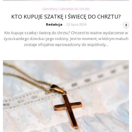
Garnitury i ubranka do chrztu
KTO KUPUJE SZATKĘ I ŚWIECĘ DO CHRZTU?
Redakcja
-
22 lipca 2024
0
Kto kupuje szatkę i świecę do chrztu? Chrzest to ważne wydarzenie w
życiu każdego dziecka i jego rodziny. Jest to moment, w którym maluch
zostaje oficjalnie wprowadzony do wspólnoty...