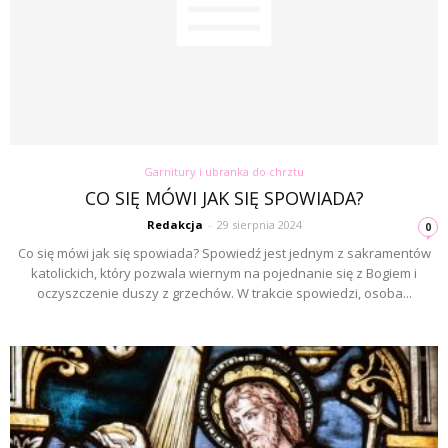
Garnitury i ubranka do chrztu
CO SIĘ MÓWI JAK SIĘ SPOWIADA?
Redakcja
-
29 sierpnia 2024
0
Co się mówi jak się spowiada? Spowiedź jest jednym z sakramentów
katolickich, który pozwala wiernym na pojednanie się z Bogiem i
oczyszczenie duszy z grzechów. W trakcie spowiedzi, osoba...