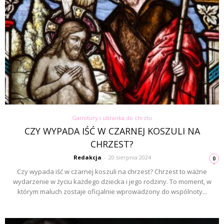
Garnitury i ubranka do chrztu
CZY WYPADA IŚĆ W CZARNEJ KOSZULI NA
CHRZEST?
Redakcja
-
20 sierpnia 2024
0
Czy wypada iść w czarnej koszuli na chrzest? Chrzest to ważne
wydarzenie w życiu każdego dziecka i jego rodziny. To moment, w
którym maluch zostaje oficjalnie wprowadzony do wspólnoty...