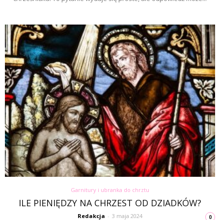
Garnitury i ubranka do chrztu
ILE PIENIĘDZY NA CHRZEST OD DZIADKÓW?
Redakcja
-
3 maja 2024
0