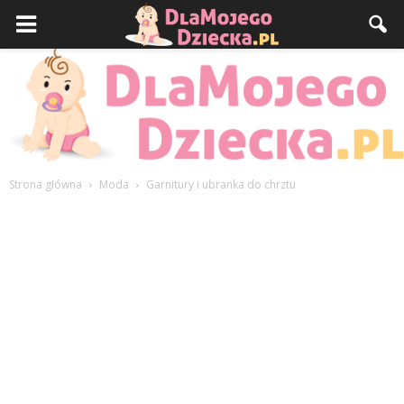
Strona główna
Moda
Garnitury i ubranka do chrztu
DlaMojegoDziecka.pl