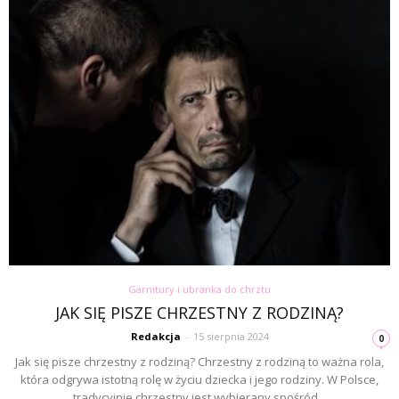
Garnitury i ubranka do chrztu
JAK SIĘ PISZE CHRZESTNY Z RODZINĄ?
Redakcja
-
15 sierpnia 2024
0
Jak się pisze chrzestny z rodziną? Chrzestny z rodziną to ważna rola,
która odgrywa istotną rolę w życiu dziecka i jego rodziny. W Polsce,
tradycyjnie chrzestny jest wybierany spośród...