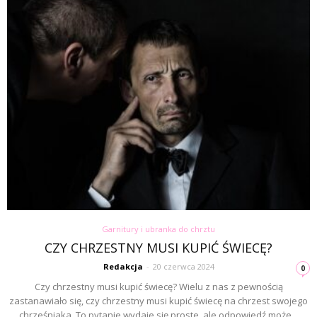
Garnitury i ubranka do chrztu
CZY CHRZESTNY MUSI KUPIĆ ŚWIECĘ?
Redakcja
-
20 czerwca 2024
0
Czy chrzestny musi kupić świecę? Wielu z nas z pewnością
zastanawiało się, czy chrzestny musi kupić świecę na chrzest swojego
chrześniaka. To pytanie wydaje się proste, ale odpowiedź może...