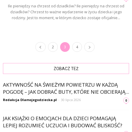
Ile pieniędzy na chrzest od dziadków? Ile pieniędzy na chrzest od
dziadków? Chrzest to ważne wydarzenie w życiu dziecka i jego
rodziny. Jest to moment, w którym dziecko zostaje oficjalnie...
2
3
4
ZOBACZ TEŻ
AKTYWNOŚĆ NA ŚWIEŻYM POWIETRZU W KAŻDĄ
POGODĘ – JAK DOBRAĆ BUTY, KTÓRE NIE OBCIERAJĄ...
Redakcja Dlamojegodziecka.pl
-
30 lipca 2026
0
JAK KSIĄŻKI O EMOCJACH DLA DZIECI POMAGAJĄ
LEPIEJ ROZUMIEĆ UCZUCIA I BUDOWAĆ BLISKOŚĆ?