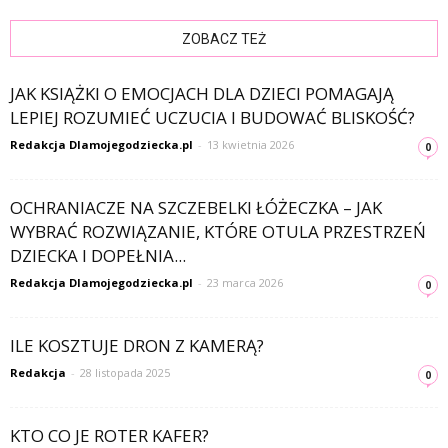
ZOBACZ TEŻ
JAK KSIĄŻKI O EMOCJACH DLA DZIECI POMAGAJĄ
LEPIEJ ROZUMIEĆ UCZUCIA I BUDOWAĆ BLISKOŚĆ?
Redakcja Dlamojegodziecka.pl
-
13 kwietnia 2026
0
OCHRANIACZE NA SZCZEBELKI ŁÓŻECZKA – JAK
WYBRAĆ ROZWIĄZANIE, KTÓRE OTULA PRZESTRZEŃ
DZIECKA I DOPEŁNIA...
Redakcja Dlamojegodziecka.pl
-
23 marca 2026
0
ILE KOSZTUJE DRON Z KAMERĄ?
Redakcja
-
28 listopada 2025
0
KTO CO JE ROTER KAFER?