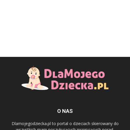
O NAS
Dlamojegodziecka.pl to portal o dzieciach skierowany do
wszystkich mam poszukujących inspirujących porad.