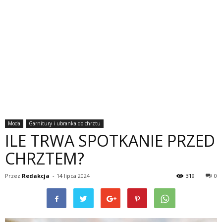
Moda
Garnitury i ubranka do chrztu
ILE TRWA SPOTKANIE PRZED
CHRZTEM?
Przez
Redakcja
-
14 lipca 2024
319
0