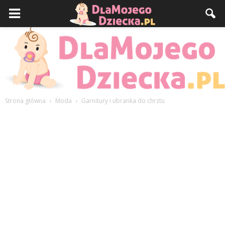
Strona główna
Moda
Garnitury i ubranka do chrztu
DlaMojegoDziecka.pl