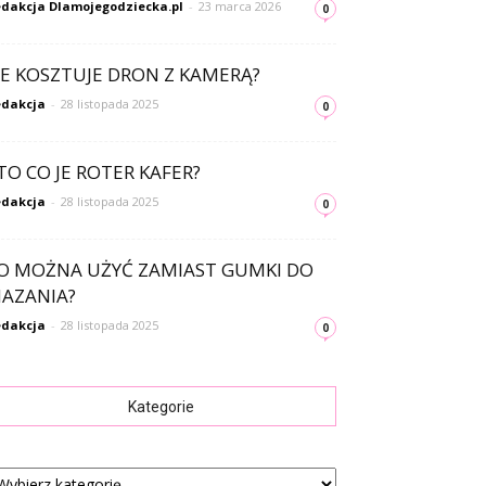
dakcja Dlamojegodziecka.pl
-
23 marca 2026
0
LE KOSZTUJE DRON Z KAMERĄ?
dakcja
-
28 listopada 2025
0
TO CO JE ROTER KAFER?
dakcja
-
28 listopada 2025
0
O MOŻNA UŻYĆ ZAMIAST GUMKI DO
AZANIA?
dakcja
-
28 listopada 2025
0
Kategorie
tegorie