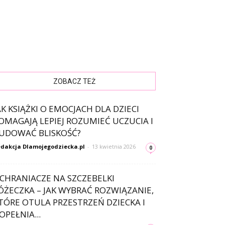
ZOBACZ TEŻ
AK KSIĄŻKI O EMOCJACH DLA DZIECI
OMAGAJĄ LEPIEJ ROZUMIEĆ UCZUCIA I
UDOWAĆ BLISKOŚĆ?
dakcja Dlamojegodziecka.pl
-
13 kwietnia 2026
0
CHRANIACZE NA SZCZEBELKI
ÓŻECZKA – JAK WYBRAĆ ROZWIĄZANIE,
TÓRE OTULA PRZESTRZEŃ DZIECKA I
OPEŁNIA...