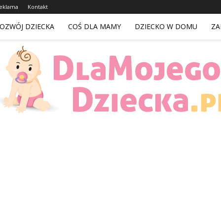
eklama
Kontakt
OZWÓJ DZIECKA
COŚ DLA MAMY
DZIECKO W DOMU
ZA
DlaMojegoDziecka.pl