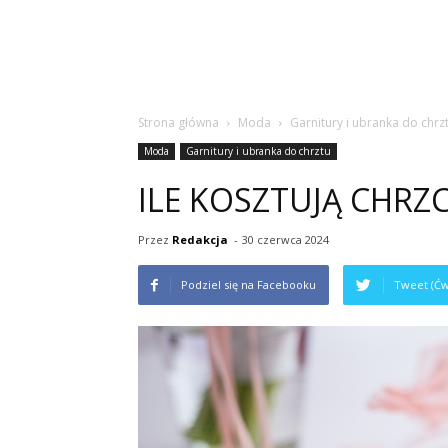
Strona główna
Moda
Garnitury i ubranka do chrz
Moda
Garnitury i ubranka do chrztu
ILE KOSZTUJĄ CHRZ
Przez
Redakcja
-
30 czerwca 2024
Podziel się na Facebooku
Tweet (Ćw