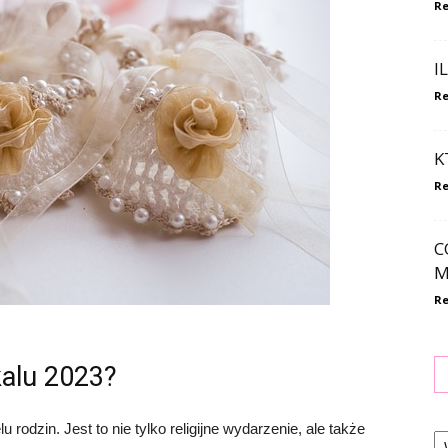
Re
I
Re
K
Re
C
M
Re
kalu 2023?
Ka
rodzin. Jest to nie tylko religijne wydarzenie, ale także