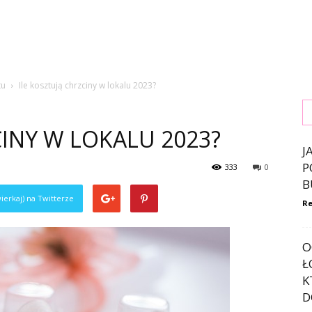
tu
Ile kosztują chrzciny w lokalu 2023?
CINY W LOKALU 2023?
J
P
333
0
B
ierkaj) na Twitterze
Re
O
Ł
K
D