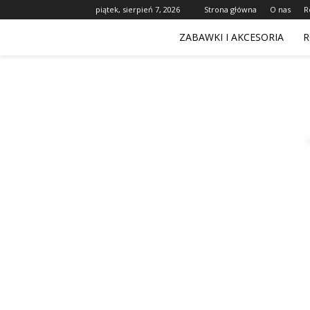
piątek, sierpień 7, 2026
Strona główna
O nas
R
ZABAWKI I AKCESORIA
R