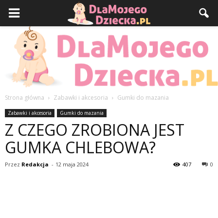
Strona główna
Zabawki i akcesoria
Gumki do mazania
DlaMojegoDziecka.pl
Zabawki i akcesoria
Gumki do mazania
Z CZEGO ZROBIONA JEST
GUMKA CHLEBOWA?
Przez
Redakcja
-
12 maja 2024
407
0